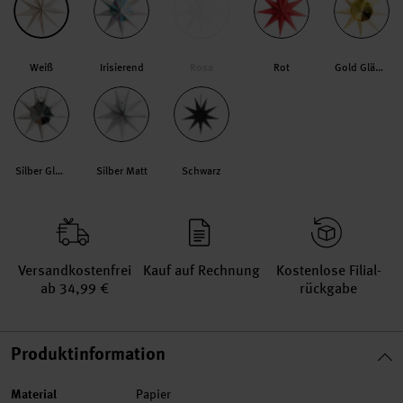
Weiß
Irisierend
Rosa
Rot
Gold Glänzend
Silber Glänzend
Silber Matt
Schwarz
Versand­kosten­frei
Kauf auf Rechnung
Kosten­lose Filial­
ab 34,99 €
rückgabe
Produktinformation
Material
Papier