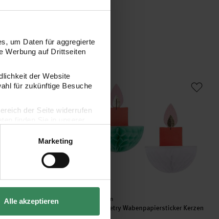
s, um Daten für aggregierte
 Werbung auf Drittseiten
dlichkeit der Website
1 Blatt
 Wabenpapiersticker Orangen 1 Blatt
Paper Poetry Wabenpapiersticker Kerzen 
wahl für zukünftige Besuche
bereich der Seite widerrufen
en finden Sie in unserer
Marketing
Hersteller:
Rico Design
Alle akzeptieren
Wabenpapiersticker
Paper Poetry Wabenpapiersticker Kerzen
t
1 Blatt