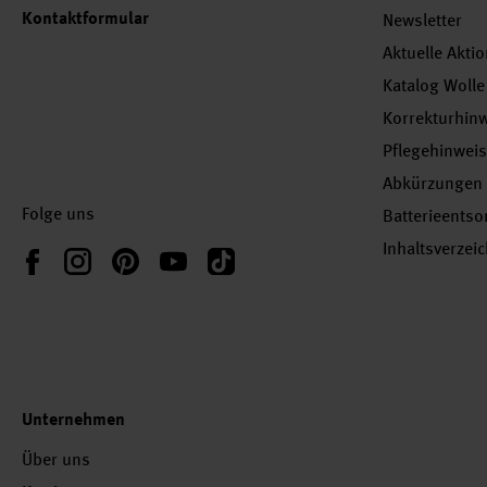
Kontaktformular
Newsletter
Aktuelle Akti
Katalog Wolle
Korrekturhin
Pflegehinwei
Abkürzungen
Folge uns
Batterieents
Inhaltsverzei
Instagram
Pinterest
YouTube
TikTok
Facebook
Unternehmen
Über uns