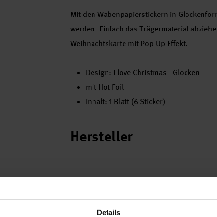
Mit den Wabenpapierstickern in Glockenfor
werden. Einfach das Trägermaterial abziehe
Weihnachtskarte mit Pop-Up Effekt.
Design: I love Christmas - Glocken
mit Hot Foil
Inhalt: 1 Blatt (6 Sticker)
Hersteller
Details