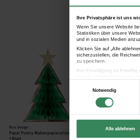
Ihre Privatsphäre ist uns wi
Wenn Sie unsere Website bes
Statistiken über unsere Web
und in sozialen Medien anzu
Klicken Sie auf „Alle ablehn
Paper Poetry Wabenpapiersticker Tannen 1 Blatt
Paper Poetry Wabenpapi
sicherzustellen, die Reichwe
zu speichern.
Ihre Einwilligung ist freiwil
werden. Weitere Information
Einwilligungsauswahl
Datenschutzerklärung.
Notwendig
Impressum
Datenschutz
Hersteller:
Hersteller:
Rico Design
Rico Design
Alle ablehnen
Paper Poetry Wabenpapiersticker Tannen
Paper Poetry Wabenpapier
1 Blatt
1 Blatt