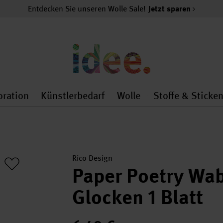
Entdecken Sie unseren Wolle Sale!
Jetzt sparen
oration
Künstlerbedarf
Wolle
Stoffe & Sticke
nMenu
al.openMenu
 general.openMenu
Dekoration general.openMenu
Künstlerbedarf general.
Wolle general.o
Rico Design
Paper Poetry Wab
Glocken 1 Blatt