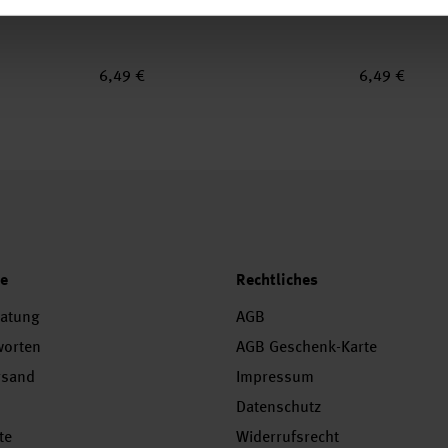
6,49 €
6,49 €
ce
Rechtliches
ratung
AGB
worten
AGB Geschenk-Karte
rsand
Impressum
Datenschutz
te
Widerrufsrecht