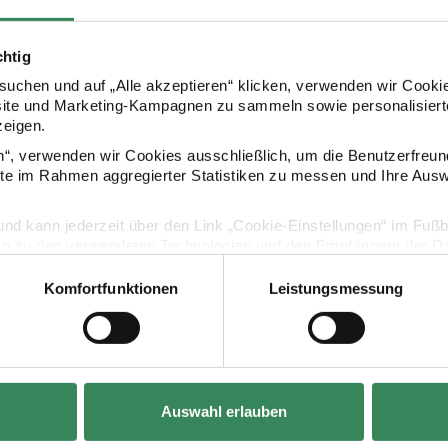
chtig
Kaufempfehlung
uchen und auf „Alle akzeptieren“ klicken, verwenden wir Cookie
site und Marketing-Kampagnen zu sammeln sowie personalisierte
zeigen.
en“, verwenden wir Cookies ausschließlich, um die Benutzerfreun
ersticker Sterne 1 Blatt
Paper Poetry Wabenpapiersticker Weihnachtsmann 
Paper Poetry
ite im Rahmen aggregierter Statistiken zu messen und Ihre Aus
lig und kann jederzeit über den Link „Cookie-Einstellungen“ im Fuß
en zu den verwendeten Technologien und den Empfängern der Dat
Komfortfunktionen
Leistungsmessung
Vertrag widerrufen
Hersteller:
Hersteller:
Rico Design
Rico Design
Auswahl erlauben
sticker Sterne
Paper Poetry Wabenpapiersticker
Paper Poetry 
Weihnachtsmann 1 Blatt
Orangen 1 Blat