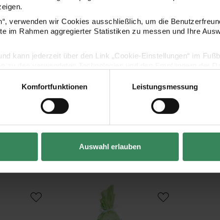
zeigen.
en“, verwenden wir Cookies ausschließlich, um die Benutzerfreun
ite im Rahmen aggregierter Statistiken zu messen und Ihre Aus
lig und kann jederzeit über den Link „Cookie-Einstellungen“ im Fuß
en zu den verwendeten Technologien und den Empfängern der Dat
Komfortfunktionen
Leistungsmessung
Vertrag widerrufen
Auswahl erlauben
Kaufempfehlung
üllverschluss und Glitter
Bastelset Schultüte Affe
Schultüte Roh