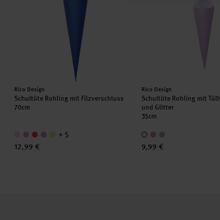
Hersteller:
Hersteller:
Rico Design
Rico Design
Schultüte Rohling mit Filzverschluss
Schultüte Rohling mit Tül
70cm
und Glitter
35cm
+ 5
12,99 €
9,99 €