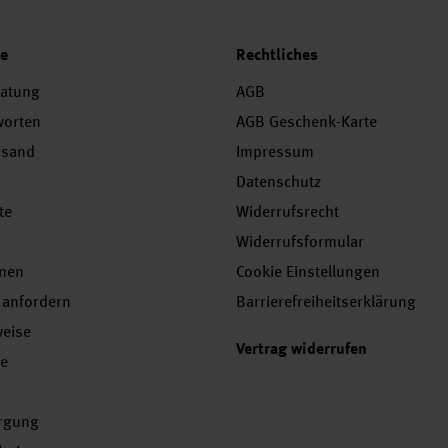
ce
Rechtliches
ratung
AGB
worten
AGB Geschenk-Karte
rsand
Impressum
Datenschutz
te
Widerrufsrecht
Widerrufsformular
onen
Cookie Einstellungen
 anfordern
Barrierefreiheitserklärung
weise
Vertrag widerrufen
se
orgung