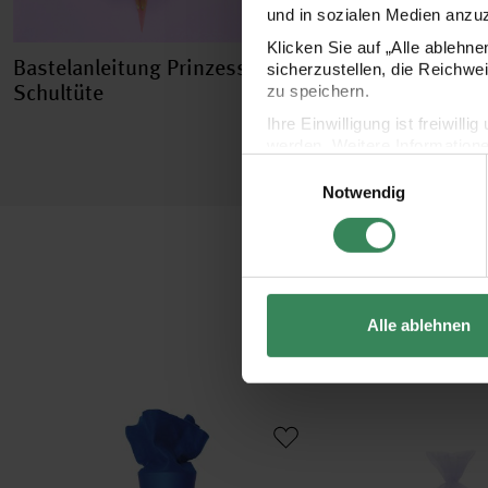
und in sozialen Medien anzu
Klicken Sie auf „Alle ablehn
Bastelanleitung Prinzessin
sicherzustellen, die Reichwe
Schultüte
zu speichern.
Ihre Einwilligung ist freiwil
werden. Weitere Information
Einwilligungsauswahl
Datenschutzerklärung.
Notwendig
Impressum
Datenschutz
Alle ablehnen
Schultüte Rohling mit Filzverschluss
Schultüte Rohling mit T