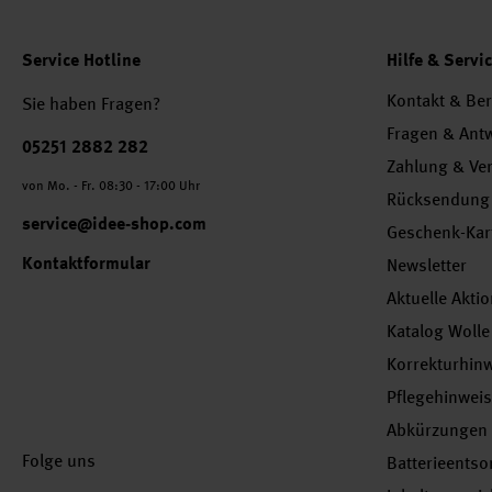
Service Hotline
Hilfe & Servi
Kontakt & Be
Sie haben Fragen?
Fragen & Ant
Telefonnummer
05251 2882 282
Zahlung & Ve
von Mo. - Fr. 08:30 - 17:00 Uhr
Rücksendung
service@idee-shop.com
Geschenk-Kar
Kontaktformular
Newsletter
Aktuelle Akti
Katalog Wolle
Korrekturhin
Pflegehinwei
Abkürzungen
Folge uns
Batterieents