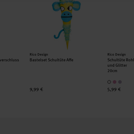
Hersteller:
Hersteller:
Rico Design
Rico Design
lverschluss
Bastelset Schultüte Affe
Schultüte Rohl
und Glitter
20cm
9,99 €
5,99 €