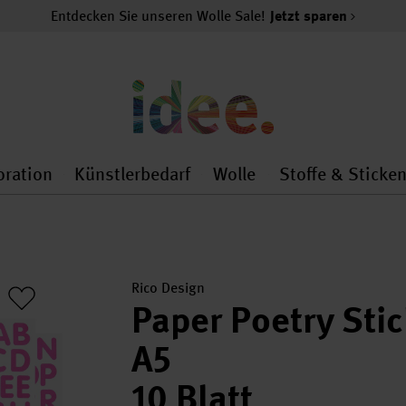
Entdecken Sie unseren Wolle Sale!
Jetzt sparen
oration
Künstlerbedarf
Wolle
Stoffe & Sticke
nMenu
al.openMenu
 general.openMenu
Dekoration general.openMenu
Künstlerbedarf general.
Wolle general.o
Rico Design
Paper Poetry Sti
A5
10 Blatt