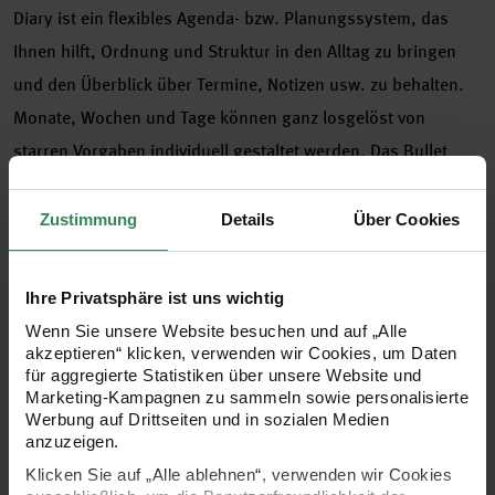
Diary ist ein flexibles Agenda- bzw. Planungssystem, das
Ihnen hilft, Ordnung und Struktur in den Alltag zu bringen
und den Überblick über Termine, Notizen usw. zu behalten.
Monate, Wochen und Tage können ganz losgelöst von
starren Vorgaben individuell gestaltet werden. Das Bullet
Diary bietet Platz zum Planen von persönlichen Zielen, Ideen
und Aufgaben. Gestalten Sie Trainingspläne, Packlisten,
Zustimmung
Details
Über Cookies
Rezepte, Wunschlisten und vieles mehr. Die Listen und Pläne
werden mit Hilfe von „Bullets“ (Stichpunkten) geplant, daher
Ihre Privatsphäre ist uns wichtig
hat das Bullet Diary seinen Namen. Das Paper Poetry Bullet
Wenn Sie unsere Website besuchen und auf „Alle
Diary ist Terminkalender, Notiz- und Skizzenbuch in einem.
akzeptieren“ klicken, verwenden wir Cookies, um Daten
für aggregierte Statistiken über unsere Website und
Unser Sortiment umfasst passende Sticker in hilfreichen
Marketing-Kampagnen zu sammeln sowie personalisierte
Designs, die Sie bei der Gestaltung Ihres Bullet Diarys
Werbung auf Drittseiten und in sozialen Medien
anzuzeigen.
unterstützen. Die Sticker sind mit coolen Neon-Akzenten
Klicken Sie auf „Alle ablehnen“, verwenden wir Cookies
veredelt.