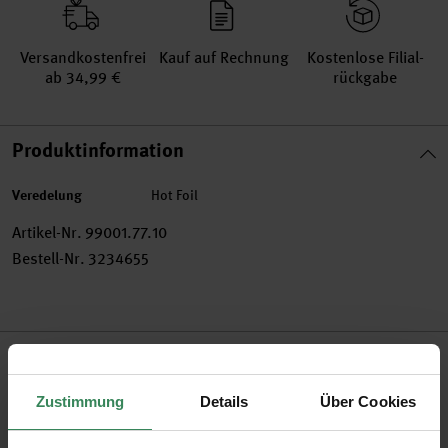
Versand­kosten­frei
Kauf auf Rechnung
Kosten­lose Filial­
ab 34,99 €
rückgabe
Produktinformation
Veredelung
Hot Foil
Artikel-Nr.
99001.77.10
Bestell-Nr.
3234655
Produktbeschreibung
Zustimmung
Details
Über Cookies
Unsere Themenwelt „Hochzeit“ liefert wunderschöne
Designs in Puder, Weiß und Gold. Basteln Sie aus den