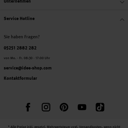
Unternehmen
Service Hotline
Sie haben Fragen?
Telefonnummer
05251 2882 282
von Mo. - Fr. 08:30 - 17:00 Uhr
service@idee-shop.com
Kontaktformular
Facebook
Instagram
Pinterest
YouTube
TikTok
* Alle Preise inkl. gesetzl. Mehrwertsteuer zzgl.
Versandkosten
, wenn nicht