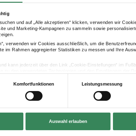
Kaufempfehlung
chtig
uchen und auf „Alle akzeptieren“ klicken, verwenden wir Cookie
site und Marketing-Kampagnen zu sammeln sowie personalisierte
zeigen.
ch Papier blau-violett 30x42cm
Paper Poetry Sticker Gräser pastell 4 Blatt
Paper Poetry
en“, verwenden wir Cookies ausschließlich, um die Benutzerfreun
ite im Rahmen aggregierter Statistiken zu messen und Ihre Aus
lig und kann jederzeit über den Link „Cookie-Einstellungen“ im Fuß
en zu den verwendeten Technologien und den Empfängern der Dat
Komfortfunktionen
Leistungsmessung
Vertrag widerrufen
Hersteller:
Hersteller:
Rico Design
Rico Design
Papier blau-
Paper Poetry Sticker Gräser pastell 4
Paper Poetry T
Auswahl erlauben
Blatt
5-teilig