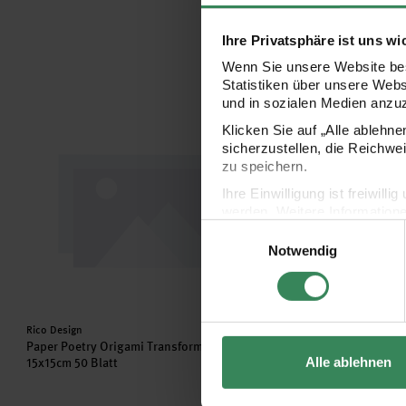
Ihre Privatsphäre ist uns wi
Wenn Sie unsere Website bes
Statistiken über unsere Web
und in sozialen Medien anzu
Paper Poetry Origami Transformation 15x15cm 50 Blatt
Paper Poetry Paper Pat
Klicken Sie auf „Alle ablehn
sicherzustellen, die Reichwe
zu speichern.
Ihre Einwilligung ist freiwil
werden. Weitere Information
Einwilligungsauswahl
Datenschutzerklärung.
Notwendig
Impressum
Datenschutz
Hersteller:
Hersteller:
Rico Design
Rico Design
Paper Poetry Origami Transformation
Paper Poetry Paper Patch 
Alle ablehnen
15x15cm 50 Blatt
violett 30x42cm