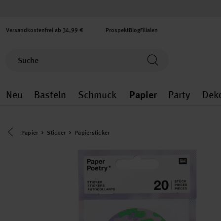
Versandkostenfrei ab 34,99 €
Prospekt
Blog
Filialen
Neu
Basteln
Schmuck
Papier
Party
Dek
Neu general.openMenu
Basteln general.openMenu
Schmuck general.ope
Papier gener
Party
Eine Kategorie zurück navigieren
Papier
Sticker
Papiersticker