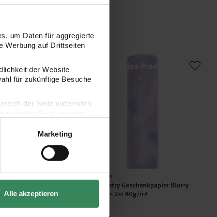
s, um Daten für aggregierte
 Werbung auf Drittseiten
 Tape Set Blurry
Paper Poetry Geschenkpapier Blurry B
dlichkeit der Website
wahl für zukünftige Besuche
bereich der Seite widerrufen
en finden Sie in unserer
Marketing
Hersteller:
Rico Design
ape Set Blurry
Paper Poetry Geschenkpapier Blurry
Alle akzeptieren
Blue 70cm 2m 80g/m²