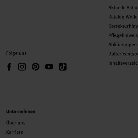
Aktuelle Akti
Katalog Wolle
Korrekturhin
Pflegehinwei
Abkürzungen
Folge uns
Batterieents
Inhaltsverzei
Instagram
Pinterest
YouTube
TikTok
Facebook
Unternehmen
Über uns
Karriere