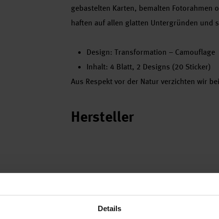
gebastelten Karten, bemalten Fotorahmen od
haften auf allen glatten Untergründen und s
Design: Transformation – Camouflage
Inhalt: 4 Blatt, 2 Designs (20 Sticker)
Aus Respekt vor der Natur verzichten wir be
Hersteller
Details