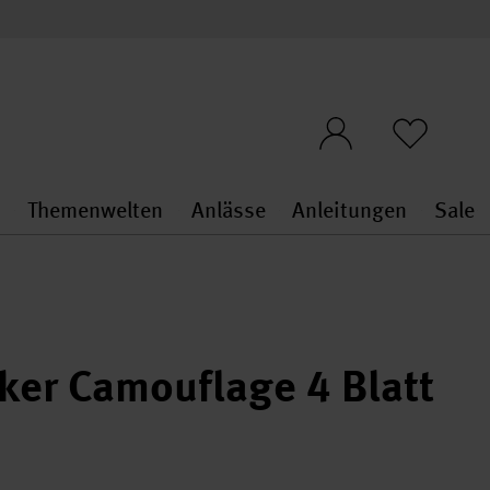
n
Themenwelten
Anlässe
Anleitungen
Sale
openMenu
penMenu
Stoffe & Sticken general.openMenu
Themenwelten general.openMen
Anlässe general.ope
Anleit
S
cker Camouflage 4 Blatt