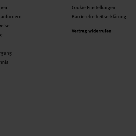
onen
Cookie Einstellungen
 anfordern
Barrierefreiheitserklärung
weise
Vertrag widerrufen
se
orgung
chnis