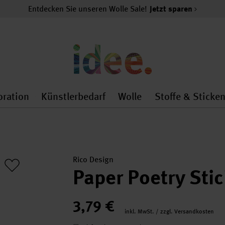
Entdecken Sie unseren Wolle Sale!
Jetzt sparen
oration
Künstlerbedarf
Wolle
Stoffe & Sticke
nMenu
al.openMenu
 general.openMenu
Dekoration general.openMenu
Künstlerbedarf general.
Wolle general.o
Rico Design
Paper Poetry Sti
3,79 €
inkl. MwSt. / zzgl. Versandkosten