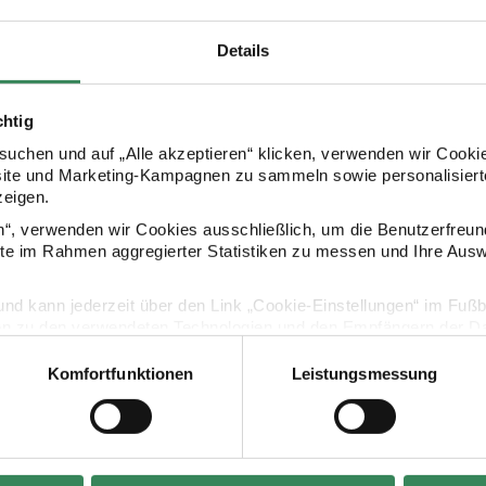
Details
chtig
uchen und auf „Alle akzeptieren“ klicken, verwenden wir Cookie
site und Marketing-Kampagnen zu sammeln sowie personalisierte
zeigen.
en“, verwenden wir Cookies ausschließlich, um die Benutzerfreun
ite im Rahmen aggregierter Statistiken zu messen und Ihre Aus
lig und kann jederzeit über den Link „Cookie-Einstellungen“ im Fuß
en zu den verwendeten Technologien und den Empfängern der Dat
Komfortfunktionen
Leistungsmessung
Vertrag widerrufen
hultüte
Bastelanleitung Schultüte
Bastela
rn
Rakete
Pferd