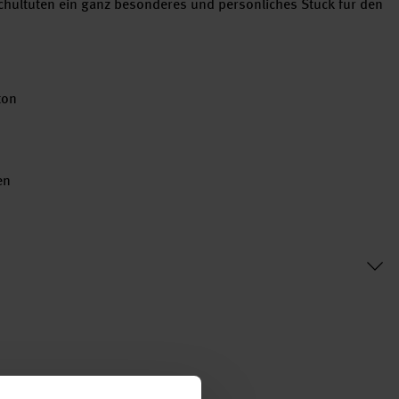
chultüten ein ganz besonderes und persönliches Stück für den
ton
en