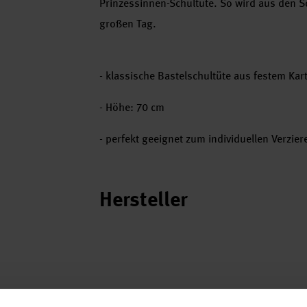
Prinzessinnen-Schultüte. So wird aus den S
großen Tag.
- klassische Bastelschultüte aus festem Kar
- Höhe: 70 cm
- perfekt geeignet zum individuellen Verzier
Hersteller