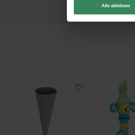
Alle ablehnen
Paper Poetry Schultüte Rohling
Bastelset Schultüte Aff