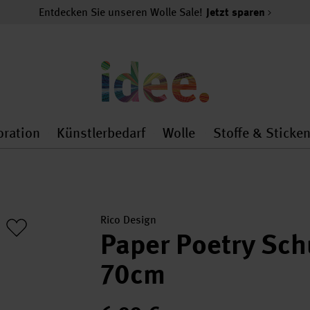
Entdecken Sie unseren Wolle Sale!
Jetzt sparen
oration
Künstlerbedarf
Wolle
Stoffe & Sticke
nMenu
al.openMenu
 general.openMenu
Dekoration general.openMenu
Künstlerbedarf general.
Wolle general.o
Rico Design
Paper Poetry Sch
70cm