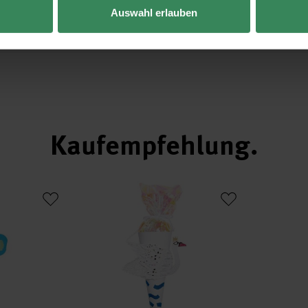
Auswahl erlauben
Kaufempfehlung
e
Bastelset Schultüte Schwan