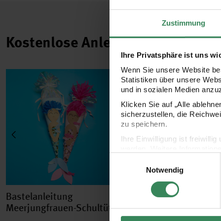
Zustimmung
Kostenlose Anleitungen.
Ihre Privatsphäre ist uns wi
Wenn Sie unsere Website bes
Statistiken über unsere Web
und in sozialen Medien anzu
Klicken Sie auf „Alle ablehn
sicherzustellen, die Reichwe
zu speichern.
Ihre Einwilligung ist freiwil
werden. Weitere Information
Einwilligungsauswahl
Datenschutzerklärung.
Notwendig
Impressum
Datenschutz
Bastelanleitung
Bastelanleitung Sc
Meerjungfrauen-Schultüte
mit Tüll und Sticke