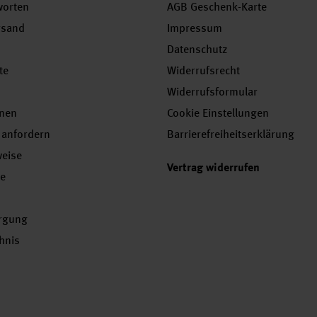
worten
AGB Geschenk-Karte
rsand
Impressum
Datenschutz
te
Widerrufsrecht
Widerrufsformular
onen
Cookie Einstellungen
 anfordern
Barrierefreiheitserklärung
weise
Vertrag widerrufen
se
orgung
chnis