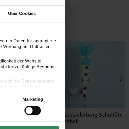
Über Cookies
s, um Daten für aggregierte
 Werbung auf Drittseiten
dlichkeit der Website
wahl für zukünftige Besuche
bereich der Seite widerrufen
en finden Sie in unserer
Marketing
nleitung Schultüte
Bastelanleitung Schultüte
Fussball