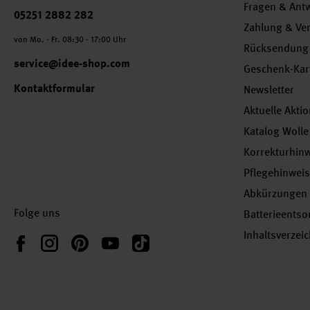
Fragen & Ant
Telefonnummer
05251 2882 282
Zahlung & Ve
von Mo. - Fr. 08:30 - 17:00 Uhr
Rücksendung
service@idee-shop.com
Geschenk-Kar
Kontaktformular
Newsletter
Aktuelle Akti
Katalog Wolle
Korrekturhin
Pflegehinwei
Abkürzungen
Folge uns
Batterieents
Inhaltsverzei
Instagram
Pinterest
YouTube
TikTok
Facebook