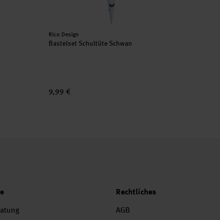
Hersteller:
Rico Design
Bastelset Schultüte Schwan
9,99 €
ce
Rechtliches
ratung
AGB