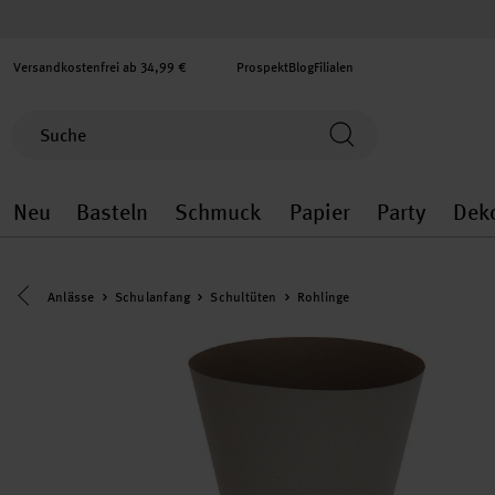
Versandkostenfrei ab 34,99 €
Prospekt
Blog
Filialen
Neu
Basteln
Schmuck
Papier
Party
Dek
Neu general.openMenu
Basteln general.openMenu
Schmuck general.ope
Papier gener
Party
Eine Kategorie zurück navigieren
Anlässe
Schulanfang
Schultüten
Rohlinge