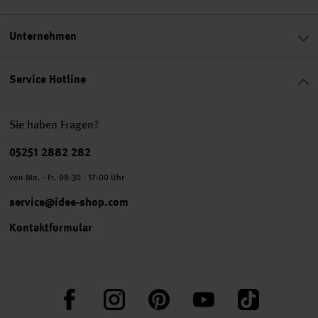
Unternehmen
Service Hotline
Sie haben Fragen?
Telefonnummer
05251 2882 282
von Mo. - Fr. 08:30 - 17:00 Uhr
service@idee-shop.com
Kontaktformular
Facebook
Instagram
Pinterest
YouTube
TikTok