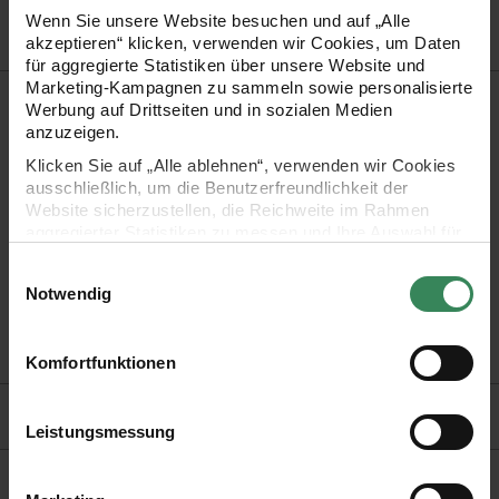
Wenn Sie unsere Website besuchen und auf „Alle
akzeptieren“ klicken, verwenden wir Cookies, um Daten
für aggregierte Statistiken über unsere Website und
Marketing-Kampagnen zu sammeln sowie personalisierte
Produktbeschreibung
Werbung auf Drittseiten und in sozialen Medien
anzuzeigen.
Setzen Sie Akzente! Als i-Tüpfelchen für Ihr Geschenk bietet
Klicken Sie auf „Alle ablehnen“, verwenden wir Cookies
sich ein edles Lurex-Dekoband an. Dieses zeichnet sich durch
ausschließlich, um die Benutzerfreundlichkeit der
Website sicherzustellen, die Reichweite im Rahmen
seine glatte und glänzende Oberflächenstruktur aus.
aggregierter Statistiken zu messen und Ihre Auswahl für
zukünftige Besuche zu speichern.
Einwilligungsauswahl
Material: 100% Polyester
Ihre Einwilligung ist freiwillig und kann jederzeit über den
Notwendig
Link „Cookie-Einstellungen“ im Fußbereich der Seite
Breite: 16 mm
widerrufen werden. Weitere Informationen zu den
Länge: 3 m
verwendeten Technologien und den Empfängern der
Komfortfunktionen
Daten finden Sie in unserer Datenschutzerklärung.
Hersteller
Impressum
Datenschutz
Vertrag widerrufen
Leistungsmessung