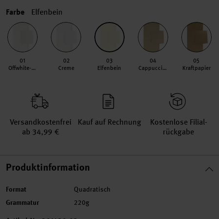
Farbe
Elfenbein
01
02
03
04
05
Offwhite-roségold
Creme
Elfenbein
Cappuccino
Kraftpapier
Versand­kosten­frei
Kauf auf Rechnung
Kosten­lose Filial­
ab 34,99 €
rückgabe
Produktinformation
Format
Quadratisch
Grammatur
220g