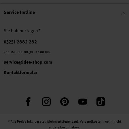
Service Hotline
Sie haben Fragen?
Telefonnummer
05251 2882 282
von Mo. - Fr. 08:30 - 17:00 Uhr
service@idee-shop.com
Kontaktformular
Facebook
Instagram
Pinterest
YouTube
TikTok
* Alle Preise inkl. gesetzl. Mehrwertsteuer zzgl.
Versandkosten
, wenn nicht
anders beschrieben.