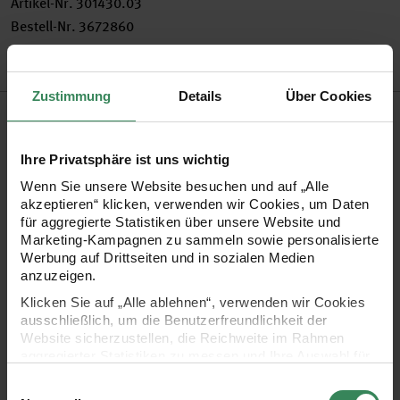
Artikel-Nr.
301430.03
Bestell-Nr.
3672860
Zustimmung
Details
Über Cookies
Produktbeschreibung
Die Paper Poetry Renew Karten im quadratischen Format
Ihre Privatsphäre ist uns wichtig
gehören zur Papeterie-Serie mit Recyclingmaterial von Rico
Wenn Sie unsere Website besuchen und auf „Alle
akzeptieren“ klicken, verwenden wir Cookies, um Daten
Design und sind die ideale Wahl für alle, die moderne Gruß-,
für aggregierte Statistiken über unsere Website und
Dankes- oder Einladungskarten gestalten möchten. Das
Marketing-Kampagnen zu sammeln sowie personalisierte
Werbung auf Drittseiten und in sozialen Medien
Papier besticht durch seine charakteristische Maserung und
anzuzeigen.
sorgt für einen besonders natürlichen Look. Mit einer
Klicken Sie auf „Alle ablehnen“, verwenden wir Cookies
stabilen Grammatur von 220 g/m² bieten die quadratischen
ausschließlich, um die Benutzerfreundlichkeit der
Website sicherzustellen, die Reichweite im Rahmen
Klappkarten die perfekte Grundlage für handgeschriebene
aggregierter Statistiken zu messen und Ihre Auswahl für
Botschaften oder persönliche Designs. Ob mit Tintenstrahl-
zukünftige Besuche zu speichern.
Einwilligungsauswahl
oder Laserdruckern bedruckt, die Karten lassen sich ganz