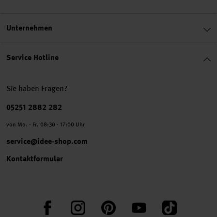
Unternehmen
Service Hotline
Sie haben Fragen?
Telefonnummer
05251 2882 282
von Mo. - Fr. 08:30 - 17:00 Uhr
service@idee-shop.com
Kontaktformular
Facebook
Instagram
Pinterest
YouTube
TikTok