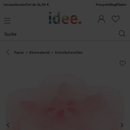
Versandkostenfrei ab 34,99 €
Prospekt
Blog
Filialen
Eine Kategorie zurück navigieren
Papier
Büromaterial
Schreibutensilien