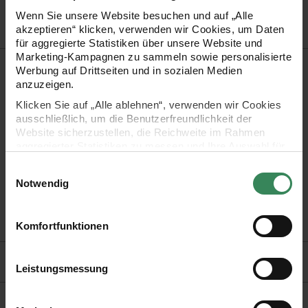
Wenn Sie unsere Website besuchen und auf „Alle
akzeptieren“ klicken, verwenden wir Cookies, um Daten
für aggregierte Statistiken über unsere Website und
Marketing-Kampagnen zu sammeln sowie personalisierte
Produktbeschreibung
Werbung auf Drittseiten und in sozialen Medien
anzuzeigen.
Die Radiergummis in Kirschblüten-Form sind der perfekte
Klicken Sie auf „Alle ablehnen“, verwenden wir Cookies
Begleiter für Schule und Büro. Sie kommen im Doppelpack
ausschließlich, um die Benutzerfreundlichkeit der
Website sicherzustellen, die Reichweite im Rahmen
daher und sind circa 25 x 7 mm groß.
aggregierter Statistiken zu messen und Ihre Auswahl für
zukünftige Besuche zu speichern.
Einwilligungsauswahl
2 Radiergummis
Ihre Einwilligung ist freiwillig und kann jederzeit über den
Notwendig
Link „Cookie-Einstellungen“ im Fußbereich der Seite
Form: Kirschblüte
widerrufen werden. Weitere Informationen zu den
Größe: 25 x 7 mm
verwendeten Technologien und den Empfängern der
Komfortfunktionen
Daten finden Sie in unserer Datenschutzerklärung.
Hersteller
Impressum
Datenschutz
Vertrag widerrufen
Leistungsmessung