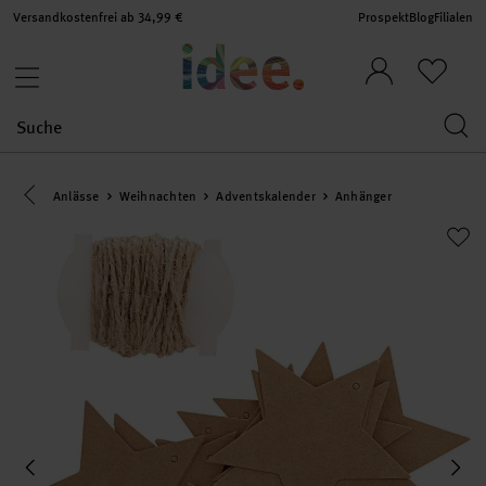
Versandkostenfrei ab 34,99 €
Prospekt
Blog
Filialen
Eine Kategorie zurück navigieren
Anlässe
Weihnachten
Adventskalender
Anhänger