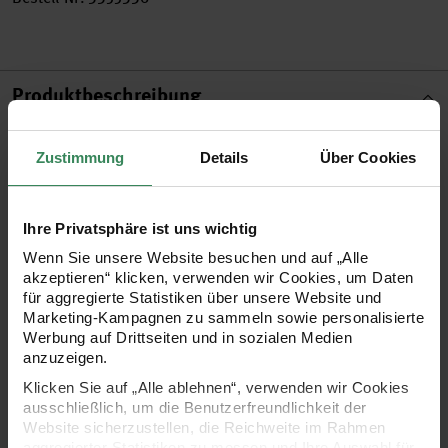
Produktbeschreibung
Mit diesen Papieranhängern in Sternenform lassen sich
Zustimmung
Details
Über Cookies
Geschenke dekorativ beschriften und Ihr Adventskalender
nummerieren. Passend dazu sind insgesamt 24 Anhänger in
Ihre Privatsphäre ist uns wichtig
natürlicher Pappe im Lieferumfang enthalten. Gestalten die
Wenn Sie unsere Website besuchen und auf „Alle
Anhänger nach Belieben und befestigen Sie diese
akzeptieren“ klicken, verwenden wir Cookies, um Daten
anschließend mit dem beigefügten Band.
für aggregierte Statistiken über unsere Website und
Marketing-Kampagnen zu sammeln sowie personalisierte
Werbung auf Drittseiten und in sozialen Medien
Inhalt: 24 Stück
anzuzeigen.
Größe: 6,5 x 6,5 cm
Klicken Sie auf „Alle ablehnen“, verwenden wir Cookies
ausschließlich, um die Benutzerfreundlichkeit der
Grammatur: 400 g/m³
Website sicherzustellen, die Reichweite im Rahmen
inkl. Band
aggregierter Statistiken zu messen und Ihre Auswahl für