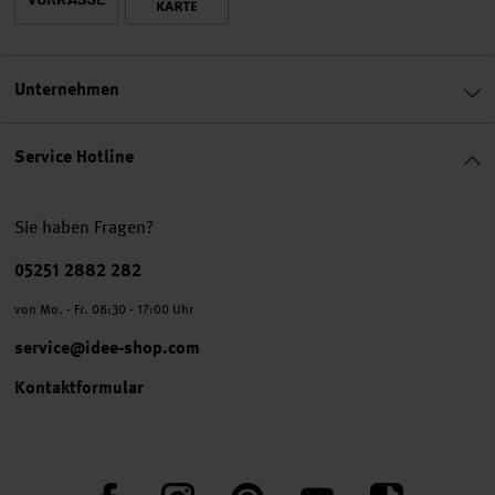
Unternehmen
Service Hotline
Sie haben Fragen?
Telefonnummer
05251 2882 282
von Mo. - Fr. 08:30 - 17:00 Uhr
service@idee-shop.com
Kontaktformular
Facebook
Instagram
Pinterest
YouTube
TikTok