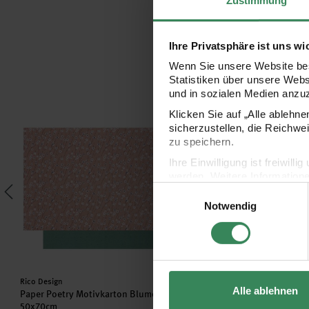
Zustimmung
Ihre Privatsphäre ist uns wi
Wenn Sie unsere Website bes
Statistiken über unsere Web
und in sozialen Medien anzu
 Japonais Kraniche 50x70cm
Paper Poetry Motivkarton Blumenranken 50x70cm
Paper Poetry Motivkar
Klicken Sie auf „Alle ablehn
sicherzustellen, die Reichwe
zu speichern.
Ihre Einwilligung ist freiwil
werden. Weitere Information
Einwilligungsauswahl
Datenschutzerklärung.
Notwendig
Impressum
Datenschutz
Hersteller:
Hersteller:
Rico Design
Rico Design
Alle ablehnen
Paper Poetry Motivkarton Blumenranken
Paper Poetry Motivkarton
50x70cm
senfgelb-gold 50x70cm