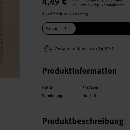
4,49 €
Inhalt:
0,35 qm
(
12,83 €
/ 1 qm)
inkl. MwSt. / zzgl. Versandkosten
Lieferzeit: ca. 1-3 Werktage
Menge:
Versand­kosten­frei ab 34,99 €
Produktinformation
Größe
50x70cm
Veredelung
Hot Foil
Produktbeschreibung