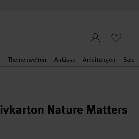
n
Themenwelten
Anlässe
Anleitungen
Sale
openMenu
penMenu
Stoffe & Sticken general.openMenu
Themenwelten general.openMen
Anlässe general.ope
Anleit
S
ivkarton Nature Matters