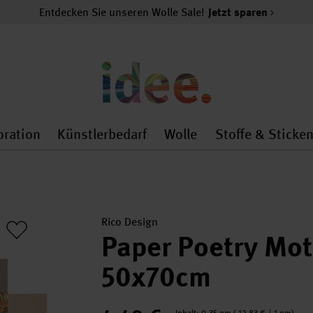
Entdecken Sie unseren Wolle Sale!
Jetzt sparen
oration
Künstlerbedarf
Wolle
Stoffe & Sticke
nMenu
al.openMenu
 general.openMenu
Dekoration general.openMenu
Künstlerbedarf general.
Wolle general.o
Rico Design
Paper Poetry Mot
50x70cm