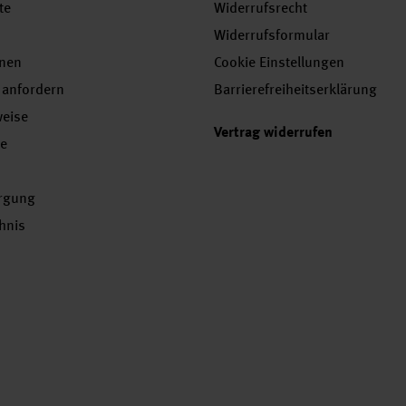
te
Widerrufsrecht
Widerrufsformular
onen
Cookie Einstellungen
 anfordern
Barrierefreiheitserklärung
weise
Vertrag widerrufen
se
orgung
chnis