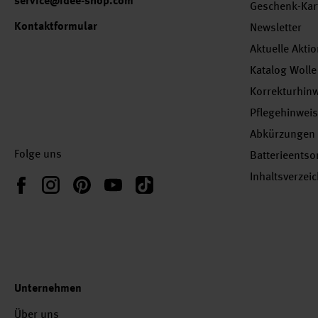
service@idee-shop.com
Geschenk-Kar
Kontaktformular
Newsletter
Aktuelle Akti
Katalog Wolle
Korrekturhin
Pflegehinwei
Abkürzungen
Folge uns
Batterieents
Inhaltsverzei
Instagram
Pinterest
YouTube
TikTok
Facebook
Unternehmen
Über uns