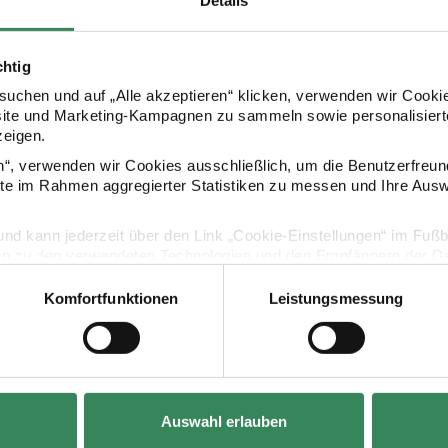
Details
chtig
Kaufempfehlung
uchen und auf „Alle akzeptieren“ klicken, verwenden wir Cookie
site und Marketing-Kampagnen zu sammeln sowie personalisierte
zeigen.
ton Punkte senfgelb-gold 50x70cm
Paper Poetry Motivkarton Crafted Nature Blumen 
Paper Poetry
en“, verwenden wir Cookies ausschließlich, um die Benutzerfreun
ite im Rahmen aggregierter Statistiken zu messen und Ihre Aus
lig und kann jederzeit über den Link „Cookie-Einstellungen“ im Fuß
en zu den verwendeten Technologien und den Empfängern der Dat
Komfortfunktionen
Leistungsmessung
Vertrag widerrufen
Hersteller:
Hersteller:
Rico Design
Rico Design
Auswahl erlauben
 Punkte
Paper Poetry Motivkarton Crafted Nature
Paper Poetry 
Blumen rosa 50x70cm
aquarell 50x7