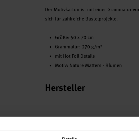
Der Motivkarton ist mit einer Grammatur von
sich für zahlreiche Bastelprojekte.
Größe: 50 x 70 cm
Grammatur: 270 g/m²
mit Hot Foil Details
Motiv: Nature Matters - Blumen
Hersteller