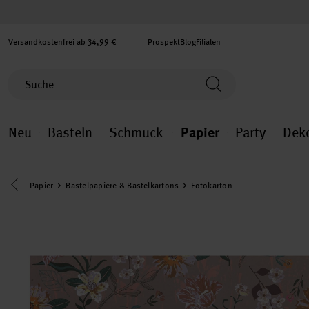
Versandkostenfrei ab 34,99 €
Prospekt
Blog
Filialen
Neu
Basteln
Schmuck
Papier
Party
Dek
Neu general.openMenu
Basteln general.openMenu
Schmuck general.ope
Papier gener
Party
Eine Kategorie zurück navigieren
Papier
Bastelpapiere & Bastelkartons
Fotokarton