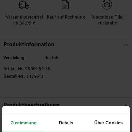
Versand­kosten­frei
Kauf auf Rechnung
Kosten­lose Filial­
ab 34,99 €
rückgabe
Produktinformation
Veredelung
Hot Foil
Artikel-Nr.
99001.52.55
Bestell-Nr.
3325612
Produktbeschreibung
Die DIY-Kartensets im Design der Themenwelt „Nature
Zustimmung
Details
Über Cookies
Matters“ laden zum grenzenlosen Gestalten ein. Neben einer