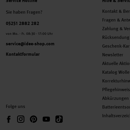
Service Hotline
Hilfe & Servi
Kontakt & Be
Sie haben Fragen?
Fragen & Ant
Telefonnummer
05251 2882 282
Zahlung & Ve
von Mo. - Fr. 08:30 - 17:00 Uhr
Rücksendung
service@idee-shop.com
Geschenk-Kar
Kontaktformular
Newsletter
Aktuelle Akti
Katalog Wolle
Korrekturhin
Pflegehinwei
Abkürzungen
Folge uns
Batterieents
Inhaltsverzei
Instagram
Pinterest
YouTube
TikTok
Facebook