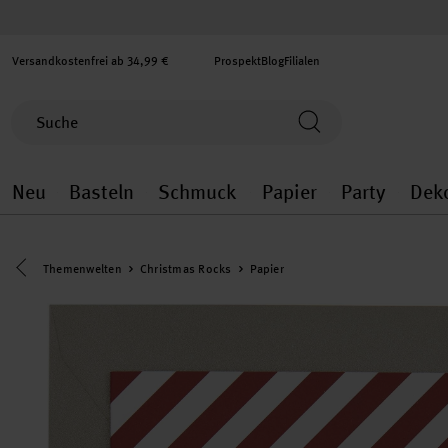
Versandkostenfrei ab 34,99 €
Prospekt
Blog
Filialen
Neu
Basteln
Schmuck
Papier
Party
Dek
Neu general.openMenu
Basteln general.openMenu
Schmuck general.ope
Papier gener
Party
Eine Kategorie zurück navigieren
Themenwelten
Christmas Rocks
Papier