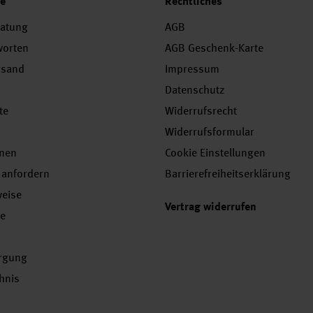
ce
Rechtliches
ratung
AGB
worten
AGB Geschenk-Karte
rsand
Impressum
Datenschutz
te
Widerrufsrecht
Widerrufsformular
onen
Cookie Einstellungen
 anfordern
Barrierefreiheitserklärung
weise
Vertrag widerrufen
se
orgung
chnis