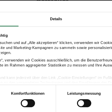
Hersteller
Details
chtig
uchen und auf „Alle akzeptieren“ klicken, verwenden wir Cookie
site und Marketing-Kampagnen zu sammeln sowie personalisierte
zeigen.
en“, verwenden wir Cookies ausschließlich, um die Benutzerfreun
Kaufempfehlung
ite im Rahmen aggregierter Statistiken zu messen und Ihre Aus
lig und kann jederzeit über den Link „Cookie-Einstellungen“ im Fuß
e Frohe Weihnachten Grün 14x14cm
Paper Poetry Grußkarte Frohe Weihnachten Rot 1
Paper Poetry
en zu den verwendeten Technologien und den Empfängern der Dat
Komfortfunktionen
Leistungsmessung
Vertrag widerrufen