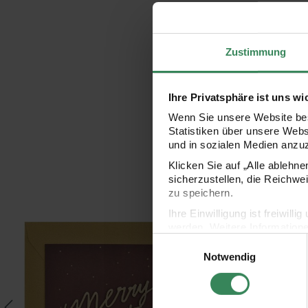
Zustimmung
Ihre Privatsphäre ist uns wi
Wenn Sie unsere Website bes
Statistiken über unsere Web
und in sozialen Medien anzu
Klicken Sie auf „Alle ablehn
sicherzustellen, die Reichwe
zu speichern.
Ihre Einwilligung ist freiwil
s A5
Paper Poetry Grußkarte Merry Christmas Bordeaux 14x14cm
Paper Poetry Grußkart
werden. Weitere Information
Einwilligungsauswahl
Datenschutzerklärung.
Notwendig
Impressum
Datenschutz