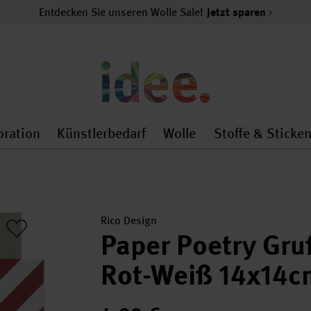
Entdecken Sie unseren Wolle Sale!
Jetzt sparen
oration
Künstlerbedarf
Wolle
Stoffe & Sticke
nMenu
al.openMenu
 general.openMenu
Dekoration general.openMenu
Künstlerbedarf general.
Wolle general.o
Rico Design
Paper Poetry Gru
Rot-Weiß 14x14c