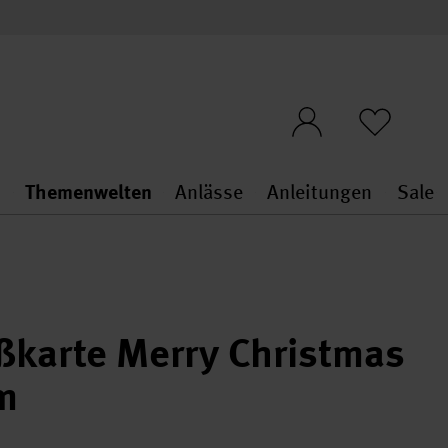
n
Themenwelten
Anlässe
Anleitungen
Sale
openMenu
penMenu
Stoffe & Sticken general.openMenu
Themenwelten general.openMen
Anlässe general.ope
Anleit
S
ßkarte Merry Christmas
m