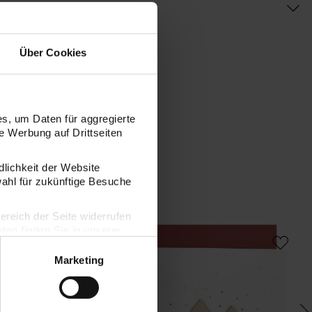
Über Cookies
s, um Daten für aggregierte
 Werbung auf Drittseiten
dlichkeit der Website
wahl für zukünftige Besuche
bereich der Seite widerrufen
4x14cm
 Grußkarte Pferd 14x14cm
Paper Poetry Grußkarte Häuser 14x14cm
Pa
en finden Sie in unserer
Marketing