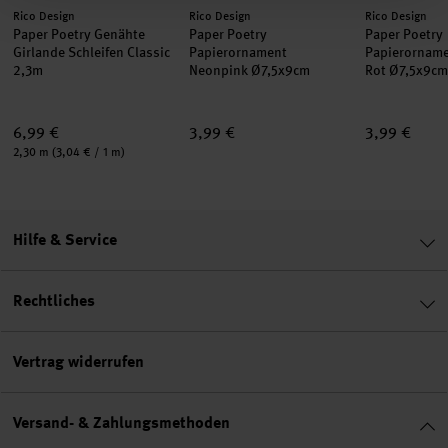
Hersteller:
Hersteller:
Hersteller:
Rico Design
Rico Design
Rico Design
Paper Poetry Genähte
Paper Poetry
Paper Poetry
Girlande Schleifen Classic
Papierornament
Papierornam
2,3m
Neonpink Ø7,5x9cm
Rot Ø7,5x9cm
6,99 €
3,99 €
3,99 €
Inhalt:
2,30 m
(3,04 € / 1 m)
Hilfe & Service
Rechtliches
Vertrag widerrufen
Versand- & Zahlungsmethoden