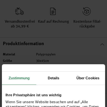
Versand­kosten­frei
Kauf auf Rechnung
Kosten­lose Filial­
ab 34,99 €
rückgabe
Produktinformation
Material
Polypropylen
Größe
30x45cm
Artikel-Nr.
99001.74.21
Bestell-Nr.
3285695
Zustimmung
Details
Über Cookies
Ihre Privatsphäre ist uns wichtig
Produktbeschreibung
Wenn Sie unsere Website besuchen und auf „Alle
akzeptieren“ klicken, verwenden wir Cookies, um Daten