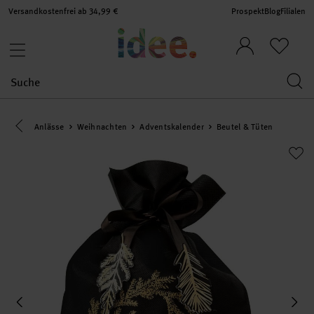
Versandkostenfrei ab 34,99 €
Prospekt
Blog
Filialen
Eine Kategorie zurück navigieren
Anlässe
Weihnachten
Adventskalender
Beutel & Tüten