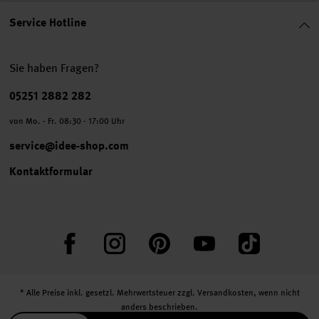
Service Hotline
Sie haben Fragen?
Telefonnummer
05251 2882 282
von Mo. - Fr. 08:30 - 17:00 Uhr
service@idee-shop.com
Kontaktformular
Facebook
Instagram
Pinterest
YouTube
TikTok
* Alle Preise inkl. gesetzl. Mehrwertsteuer zzgl.
Versandkosten
, wenn nicht
anders beschrieben.