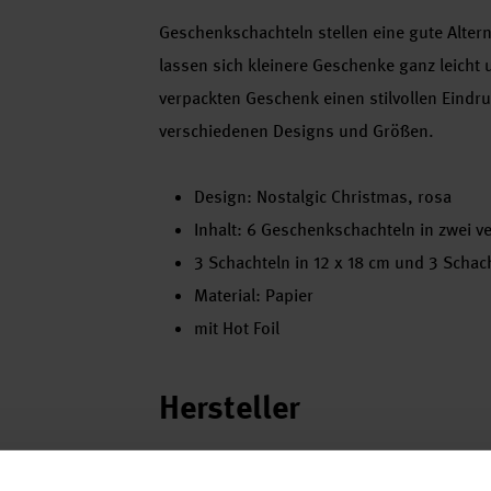
Geschenkschachteln stellen eine gute Alte
lassen sich kleinere Geschenke ganz leicht
verpackten Geschenk einen stilvollen Eindru
verschiedenen Designs und Größen.
Design: Nostalgic Christmas, rosa
Inhalt: 6 Geschenkschachteln in zwei 
3 Schachteln in 12 x 18 cm und 3 Schach
Material: Papier
mit Hot Foil
Hersteller