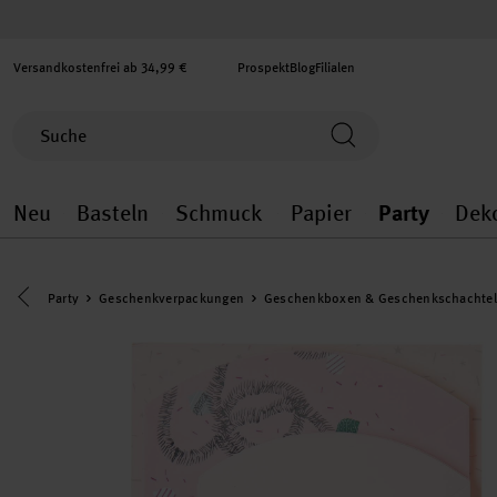
Versandkostenfrei ab 34,99 €
Prospekt
Blog
Filialen
Neu
Basteln
Schmuck
Papier
Party
Dek
Neu general.openMenu
Basteln general.openMenu
Schmuck general.ope
Papier gener
Party
Eine Kategorie zurück navigieren
Party
Geschenkverpackungen
Geschenkboxen & Geschenkschachte