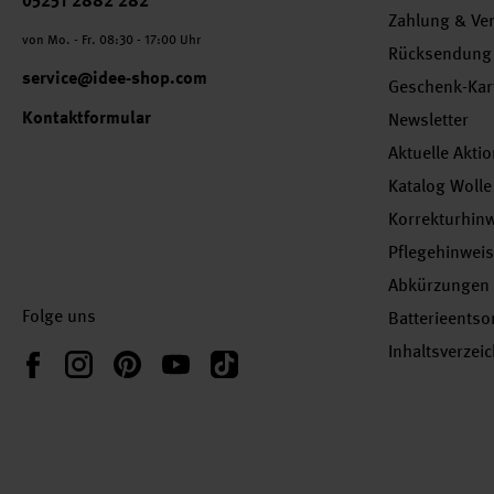
05251 2882 282
Zahlung & Ve
von Mo. - Fr. 08:30 - 17:00 Uhr
Rücksendung
service@idee-shop.com
Geschenk-Kar
Kontaktformular
Newsletter
Aktuelle Akti
Katalog Wolle
Korrekturhin
Pflegehinwei
Abkürzungen
Folge uns
Batterieents
Inhaltsverzei
Instagram
Pinterest
YouTube
TikTok
Facebook