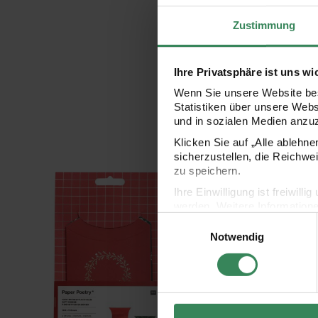
Zustimmung
Ihre Privatsphäre ist uns wi
Wenn Sie unsere Website bes
Statistiken über unsere Web
und in sozialen Medien anzu
Klicken Sie auf „Alle ablehn
sicherzustellen, die Reichwe
zu speichern.
Paper Poetry Geschenkschachtel Kränze klein 4 Stück
Paper Poetry Geschenk
Ihre Einwilligung ist freiwil
werden. Weitere Information
Einwilligungsauswahl
Datenschutzerklärung.
Notwendig
Impressum
Datenschutz