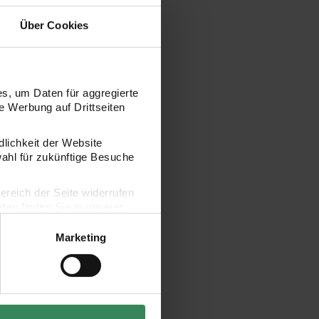
Über Cookies
s, um Daten für aggregierte
 Werbung auf Drittseiten
dlichkeit der Website
wahl für zukünftige Besuche
8cm 4 Stück
 Geschenkschachteln I love Christmas 10x15cm 4 Stück
bereich der Seite widerrufen
en finden Sie in unserer
Marketing