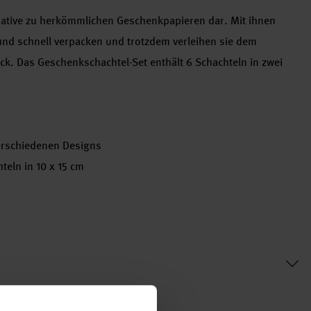
rnative zu herkömmlichen Geschenkpapieren dar. Mit ihnen
 und schnell verpacken und trotzdem verleihen sie dem
ck. Das Geschenkschachtel-Set enthält 6 Schachteln in zwei
verschiedenen Designs
teln in 10 x 15 cm