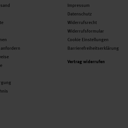
rsand
Impressum
Datenschutz
te
Widerrufsrecht
Widerrufsformular
onen
Cookie Einstellungen
 anfordern
Barrierefreiheitserklärung
weise
Vertrag widerrufen
se
orgung
chnis