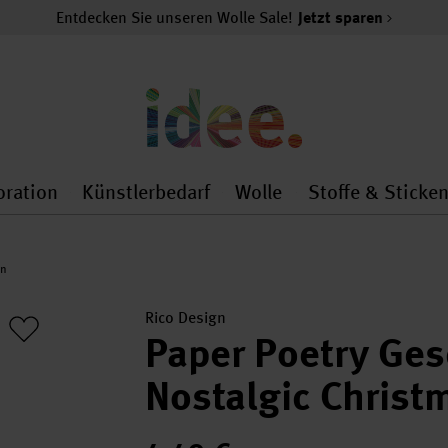
Entdecken Sie unseren Wolle Sale!
Jetzt sparen
oration
Künstlerbedarf
Wolle
Stoffe & Sticke
nMenu
al.openMenu
 general.openMenu
Dekoration general.openMenu
Künstlerbedarf general.
Wolle general.o
ln
Rico Design
Paper Poetry Ge
Nostalgic Christ