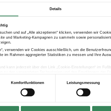
Details
chtig
uchen und auf „Alle akzeptieren“ klicken, verwenden wir Cookie
site und Marketing-Kampagnen zu sammeln sowie personalisierte
zeigen.
Kaufempfehlung
en“, verwenden wir Cookies ausschließlich, um die Benutzerfreun
ite im Rahmen aggregierter Statistiken zu messen und Ihre Aus
schachteln Merry Christmas klein 10x15cm 4 Stück
Paper Poetry Geschenkschachteln Grün-Gold 12x1
Paper Poetry
lig und kann jederzeit über den Link „Cookie-Einstellungen“ im Fuß
en zu den verwendeten Technologien und den Empfängern der Dat
Komfortfunktionen
Leistungsmessung
Vertrag widerrufen