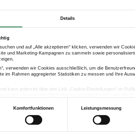
Details
chtig
uchen und auf „Alle akzeptieren“ klicken, verwenden wir Cookie
site und Marketing-Kampagnen zu sammeln sowie personalisierte
zeigen.
Kaufempfehlung
en“, verwenden wir Cookies ausschließlich, um die Benutzerfreun
ite im Rahmen aggregierter Statistiken zu messen und Ihre Aus
ück
e klein Fledermaus 12,5x15cm
Paper Poetry Papiertüte klein Kürbis 12,5x15cm
Paper Poetr
lig und kann jederzeit über den Link „Cookie-Einstellungen“ im Fuß
en zu den verwendeten Technologien und den Empfängern der Dat
Komfortfunktionen
Leistungsmessung
Vertrag widerrufen