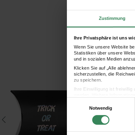
Zustimmung
Ihre Privatsphäre ist uns wi
Wenn Sie unsere Website bes
Statistiken über unsere Web
und in sozialen Medien anzu
Klicken Sie auf „Alle ablehn
sicherzustellen, die Reichwe
zu speichern.
lloween 3m
Paper Poetry Geschenkschachteln Trick or treat 12x8cm 3 St
Paper Poetry Papiertüt
Ihre Einwilligung ist freiwil
werden. Weitere Information
Einwilligungsauswahl
Datenschutzerklärung.
Notwendig
Impressum
Datenschutz