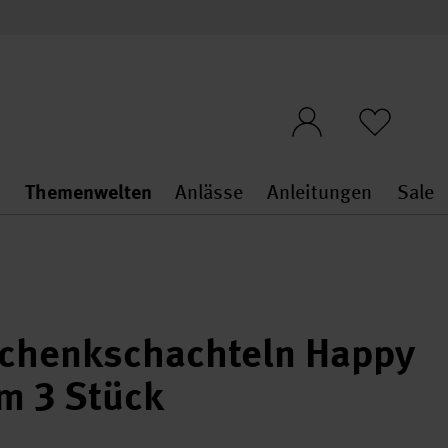
n
Themenwelten
Anlässe
Anleitungen
Sale
openMenu
penMenu
Stoffe & Sticken general.openMenu
Themenwelten general.openMen
Anlässe general.ope
Anleit
S
schenkschachteln Happy
m 3 Stück