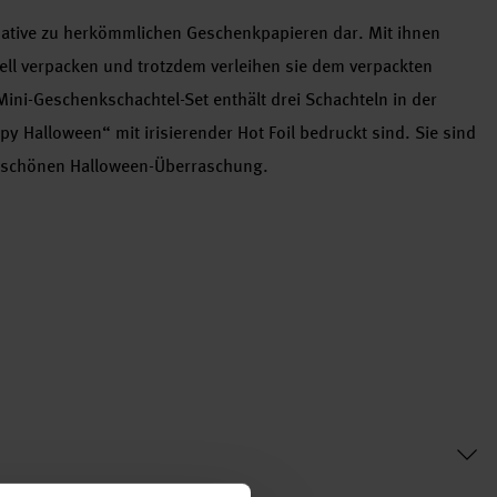
rnative zu herkömmlichen Geschenkpapieren dar. Mit ihnen
ell verpacken und trotzdem verleihen sie dem verpackten
Mini-Geschenkschachtel-Set enthält drei Schachteln in der
py Halloween“ mit irisierender Hot Foil bedruckt sind. Sie sind
g-schönen Halloween-Überraschung.