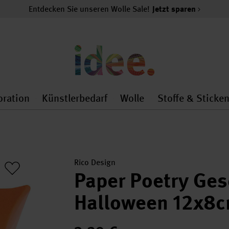
Entdecken Sie unseren Wolle Sale!
Jetzt sparen
oration
Künstlerbedarf
Wolle
Stoffe & Sticke
nMenu
al.openMenu
 general.openMenu
Dekoration general.openMenu
Künstlerbedarf general.
Wolle general.o
Rico Design
Paper Poetry Ge
Halloween 12x8c