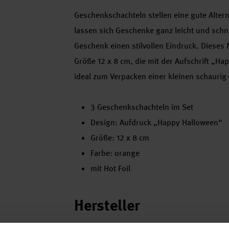
Geschenkschachteln stellen eine gute Alte
lassen sich Geschenke ganz leicht und schn
Geschenk einen stilvollen Eindruck. Dieses 
Größe 12 x 8 cm, die mit der Aufschrift „Hap
ideal zum Verpacken einer kleinen schauri
3 Geschenkschachteln im Set
Design: Aufdruck „Happy Halloween“
Größe: 12 x 8 cm
Farbe: orange
mit Hot Foil
Hersteller