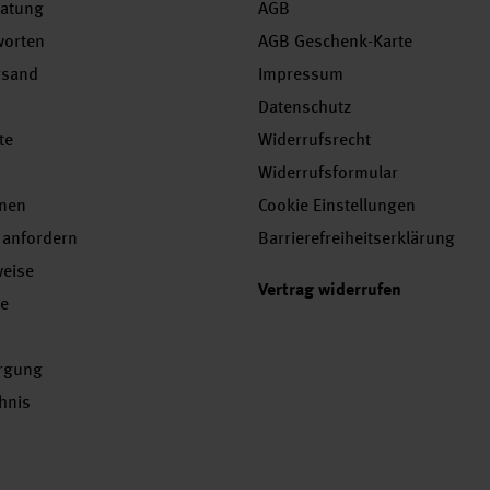
ratung
AGB
worten
AGB Geschenk-Karte
rsand
Impressum
Datenschutz
te
Widerrufsrecht
Widerrufsformular
onen
Cookie Einstellungen
 anfordern
Barrierefreiheitserklärung
weise
Vertrag widerrufen
se
orgung
chnis