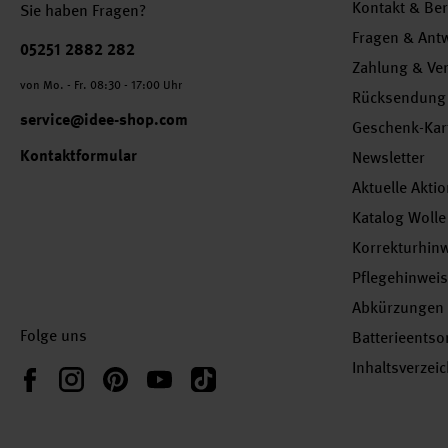
Kontakt & Be
Sie haben Fragen?
Fragen & Ant
Telefonnummer
05251 2882 282
Zahlung & Ve
von Mo. - Fr. 08:30 - 17:00 Uhr
Rücksendung
service@idee-shop.com
Geschenk-Kar
Kontaktformular
Newsletter
Aktuelle Akti
Katalog Wolle
Korrekturhin
Pflegehinwei
Abkürzungen
Folge uns
Batterieents
Inhaltsverzei
Instagram
Pinterest
YouTube
TikTok
Facebook