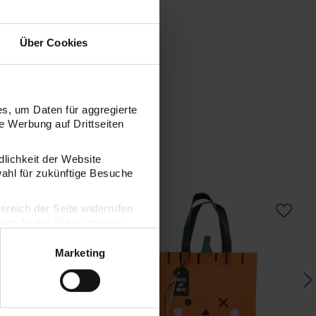
Über Cookies
s, um Daten für aggregierte
 Werbung auf Drittseiten
dlichkeit der Website
wahl für zukünftige Besuche
y Geschenktüte Totenschädel 28x30cm
Paper Poetry Geschenktüte Kürbis 28x
Pa
bereich der Seite widerrufen
en finden Sie in unserer
Marketing