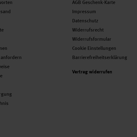
worten
AGB Geschenk-Karte
rsand
Impressum
Datenschutz
te
Widerrufsrecht
Widerrufsformular
onen
Cookie Einstellungen
 anfordern
Barrierefreiheitserklärung
weise
Vertrag widerrufen
se
orgung
chnis