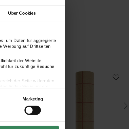
Über Cookies
s, um Daten für aggregierte
 Werbung auf Drittseiten
dlichkeit der Website
wahl für zukünftige Besuche
n 8 Stück
 Kärtchenanhänger Christmas grün 6 Stück
Paper Poetry Geschenkpapier Raster Kr
Pa
bereich der Seite widerrufen
en finden Sie in unserer
Marketing