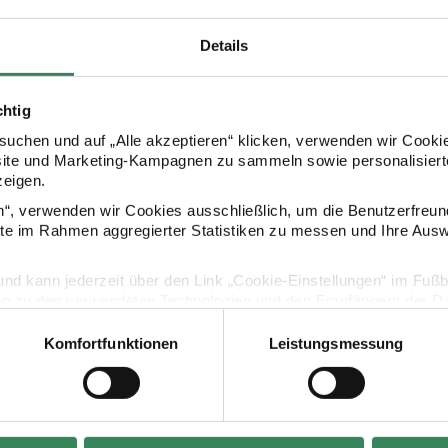
Details
chtig
uchen und auf „Alle akzeptieren“ klicken, verwenden wir Cookie
site und Marketing-Kampagnen zu sammeln sowie personalisierte
Kaufempfehlung
zeigen.
en“, verwenden wir Cookies ausschließlich, um die Benutzerfreun
ite im Rahmen aggregierter Statistiken zu messen und Ihre Aus
4 Stück
tasche rot-weiß 30x45cm
Paper Poetry Geschenkanhänger Christmas Figure
Paper Poetry
lig und kann jederzeit über den Link „Cookie-Einstellungen“ im Fuß
en zu den verwendeten Technologien und den Empfängern der Dat
Komfortfunktionen
Leistungsmessung
Vertrag widerrufen