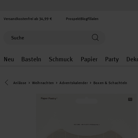
Versandkostenfrei ab 34,99 €
Prospekt
Blog
Filialen
Neu
Basteln
Schmuck
Papier
Party
Dek
Neu general.openMenu
Basteln general.openMenu
Schmuck general.ope
Papier gener
Party
Eine Kategorie zurück navigieren
Anlässe
Weihnachten
Adventskalender
Boxen & Schachteln