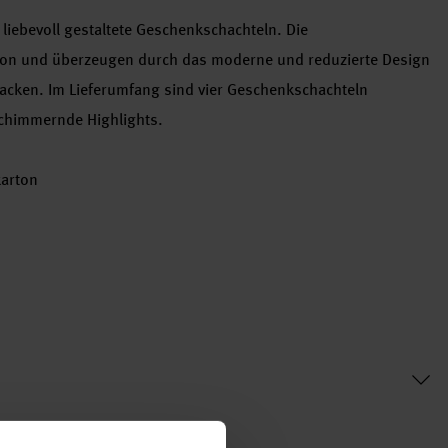
liebevoll gestaltete Geschenkschachteln. Die
on und überzeugen durch das moderne und reduzierte Design
packen. Im Lieferumfang sind vier Geschenkschachteln
 schimmernde Highlights.
karton