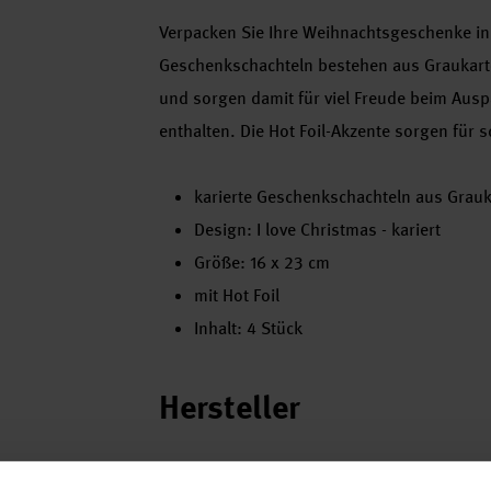
Verpacken Sie Ihre Weihnachtsgeschenke in 
Geschenkschachteln bestehen aus Graukart
und sorgen damit für viel Freude beim Aus
enthalten. Die Hot Foil-Akzente sorgen für
karierte Geschenkschachteln aus Grau
Design: I love Christmas - kariert
Größe: 16 x 23 cm
mit Hot Foil
Inhalt: 4 Stück
Hersteller