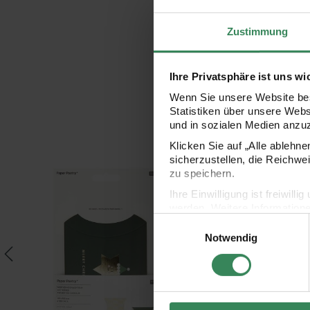
Zustimmung
Ihre Privatsphäre ist uns wi
Wenn Sie unsere Website bes
Statistiken über unsere Web
und in sozialen Medien anzu
Klicken Sie auf „Alle ablehn
sicherzustellen, die Reichwe
ster Kraftpapier grün 70cm 2m 70g/m²
Paper Poetry Geschenkschachteln I love Christmas 10x15cm 
Paper Poetry Geschenk
zu speichern.
Ihre Einwilligung ist freiwil
werden. Weitere Information
Einwilligungsauswahl
Datenschutzerklärung.
Notwendig
Impressum
Datenschutz