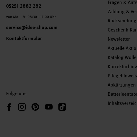
Fragen & Ant
Telefonnummer
05251 2882 282
Zahlung & Ve
von Mo. - Fr. 08:30 - 17:00 Uhr
Rücksendung
service@idee-shop.com
Geschenk-Kar
Kontaktformular
Newsletter
Aktuelle Akti
Katalog Wolle
Korrekturhin
Pflegehinwei
Abkürzungen
Folge uns
Batterieents
Inhaltsverzei
Instagram
Pinterest
YouTube
TikTok
Facebook