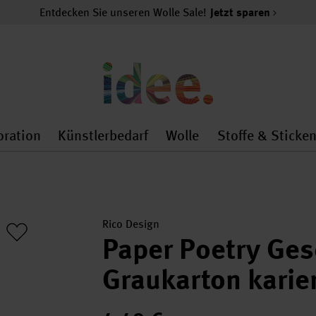
Entdecken Sie unseren Wolle Sale!
Jetzt sparen
oration
Künstlerbedarf
Wolle
Stoffe & Sticke
nMenu
al.openMenu
 general.openMenu
Dekoration general.openMenu
Künstlerbedarf general.
Wolle general.o
Rico Design
Paper Poetry Ge
Graukarton karie