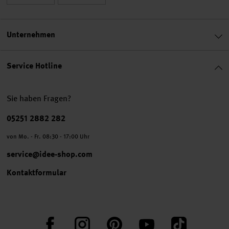
Unternehmen
Service Hotline
Sie haben Fragen?
Telefonnummer
05251 2882 282
von Mo. - Fr. 08:30 - 17:00 Uhr
service@idee-shop.com
Kontaktformular
Facebook
Instagram
Pinterest
YouTube
TikTok