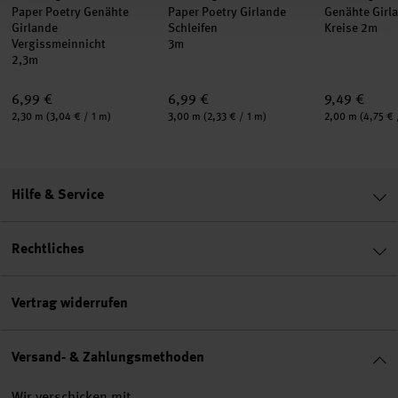
Paper Poetry Genähte
Paper Poetry Girlande
Genähte Girla
Girlande
Schleifen
Kreise 2m
Vergissmeinnicht
3m
2,3m
6,99 €
6,99 €
9,49 €
Inhalt:
Inhalt:
Inhalt:
2,30 m
(3,04 € / 1 m)
3,00 m
(2,33 € / 1 m)
2,00 m
(4,75 € 
Hilfe & Service
Rechtliches
Vertrag widerrufen
Versand- & Zahlungsmethoden
Wir verschicken mit