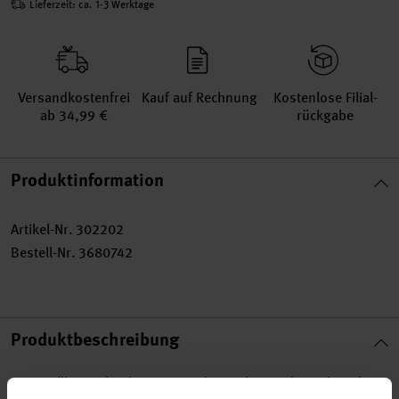
Lieferzeit: ca. 1-3 Werktage
Versand­kosten­frei
Kauf auf Rechnung
Kosten­lose Filial­
ab 34,99 €
rückgabe
Produktinformation
Artikel-Nr.
302202
Bestell-Nr.
3680742
Produktbeschreibung
Die genähte Girlande im Rosendesign bringt die Farben des