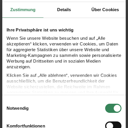
Frühlings in jeden Raum. Mit ihren lebendigen, floralen
Zustimmung
Details
Über Cookies
Mustern und kunstvoll verzierten Hot Foil Details verleiht sie
eine fröhliche und einladende Atmosphäre. Die
harmonischen Farben setzen frische Akzente, die sowohl
Ihre Privatsphäre ist uns wichtig
gemütlich als auch stilvoll wirken, und machen die Girlande
Wenn Sie unsere Website besuchen und auf „Alle
akzeptieren“ klicken, verwenden wir Cookies, um Daten
zu einer vielseitigen Dekoration an Gardinenstangen oder
für aggregierte Statistiken über unsere Website und
Wänden. Ob als Highlight für Feierlichkeiten oder als
Marketing-Kampagnen zu sammeln sowie personalisierte
Werbung auf Drittseiten und in sozialen Medien
dauerhafter Hingucker im Wohnzimmer – sie bereichert jedes
anzuzeigen.
Ambiente.
Klicken Sie auf „Alle ablehnen“, verwenden wir Cookies
ausschließlich, um die Benutzerfreundlichkeit der
Website sicherzustellen, die Reichweite im Rahmen
aggregierter Statistiken zu messen und Ihre Auswahl für
- ideal zum Dekorieren und Schmücken
zukünftige Besuche zu speichern.
Einwilligungsauswahl
- Motiv: Rosen
Ihre Einwilligung ist freiwillig und kann jederzeit über den
Notwendig
Link „Cookie-Einstellungen“ im Fußbereich der Seite
- Größe: 2,3 m
widerrufen werden. Weitere Informationen zu den
verwendeten Technologien und den Empfängern der
Komfortfunktionen