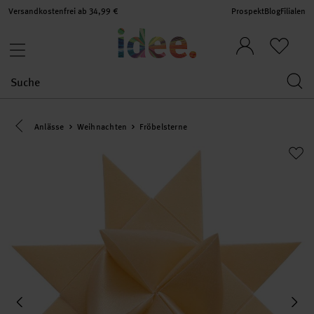
Versandkostenfrei ab 34,99 €
Prospekt
Blog
Filialen
Eine Kategorie zurück navigieren
Anlässe
Weihnachten
Fröbelsterne