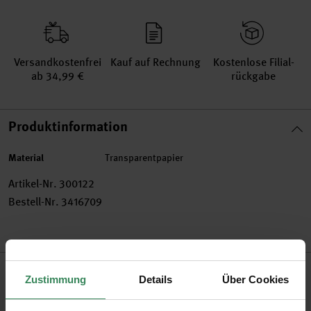
Versand­kosten­frei
Kauf auf Rechnung
Kosten­lose Filial­
ab 34,99 €
rückgabe
Produktinformation
Material
Transparentpapier
Artikel-Nr.
300122
Bestell-Nr.
3416709
Produktbeschreibung
Zustimmung
Details
Über Cookies
Mühsames Zuschneiden von Papier war gestern. Dank der