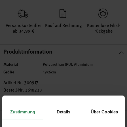
Versand­kosten­frei
Kauf auf Rechnung
Kosten­lose Filial­
ab 34,99 €
rückgabe
Produktinformation
Material
Polyurethan (PU), Aluminium
Größe
19x6cm
Artikel-Nr.
300917
Bestell-Nr.
3618233
Zustimmung
Details
Über Cookies
Produktbeschreibung