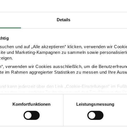
Details
chtig
uchen und auf „Alle akzeptieren“ klicken, verwenden wir Cookie
site und Marketing-Kampagnen zu sammeln sowie personalisierte
zeigen.
Kaufempfehlung
en“, verwenden wir Cookies ausschließlich, um die Benutzerfreun
ite im Rahmen aggregierter Statistiken zu messen und Ihre Aus
Origamipapiere Weiß-Silber
Paper Poetry Bascetta Origamipapier Gold-Silber
Paper Poetry
lig und kann jederzeit über den Link „Cookie-Einstellungen“ im Fuß
en zu den verwendeten Technologien und den Empfängern der Dat
Komfortfunktionen
Leistungsmessung
Vertrag widerrufen