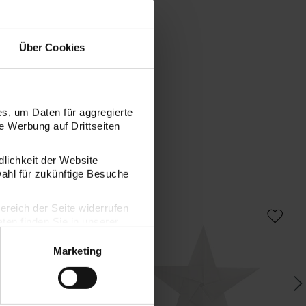
Über Cookies
s, um Daten für aggregierte
 Werbung auf Drittseiten
dlichkeit der Website
wahl für zukünftige Besuche
 Bascetta Origamipapier Rot-Gold
Paper Poetry Bascetta Origamipapiere W
Pa
bereich der Seite widerrufen
en finden Sie in unserer
Marketing