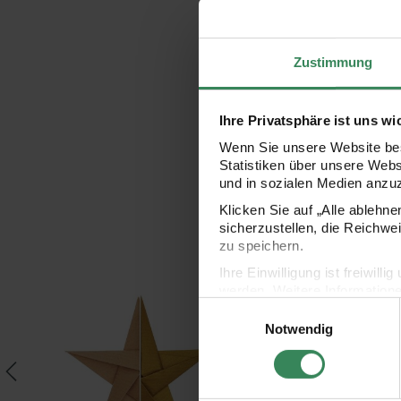
Zustimmung
Ihre Privatsphäre ist uns wi
Wenn Sie unsere Website bes
Statistiken über unsere Web
und in sozialen Medien anzu
Klicken Sie auf „Alle ablehn
sicherzustellen, die Reichwe
zu speichern.
pier Sterne Schwarz-Gold
Paper Poetry Bascetta Origamipapier Gold
Paper Poetry Bascetta 
Ihre Einwilligung ist freiwil
werden. Weitere Information
Einwilligungsauswahl
Datenschutzerklärung.
Notwendig
Impressum
Datenschutz