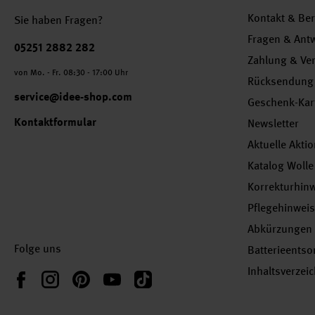
Kontakt & Be
Sie haben Fragen?
Fragen & Ant
Telefonnummer
05251 2882 282
Zahlung & Ve
von Mo. - Fr. 08:30 - 17:00 Uhr
Rücksendung
service@idee-shop.com
Geschenk-Kar
Kontaktformular
Newsletter
Aktuelle Akti
Katalog Wolle
Korrekturhin
Pflegehinwei
Abkürzungen
Folge uns
Batterieents
Inhaltsverzei
Instagram
Pinterest
YouTube
TikTok
Facebook