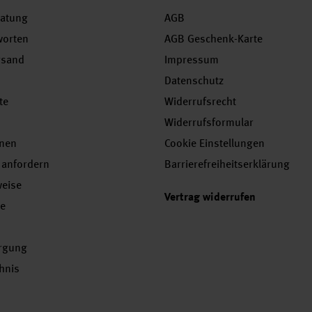
ratung
AGB
worten
AGB Geschenk-Karte
rsand
Impressum
Datenschutz
te
Widerrufsrecht
Widerrufsformular
onen
Cookie Einstellungen
 anfordern
Barrierefreiheitserklärung
weise
Vertrag widerrufen
se
orgung
chnis