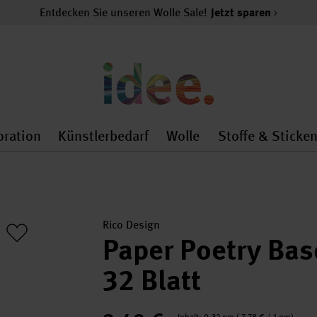
Entdecken Sie unseren Wolle Sale!
Jetzt sparen
oration
Künstlerbedarf
Wolle
Stoffe & Sticke
nMenu
al.openMenu
 general.openMenu
Dekoration general.openMenu
Künstlerbedarf general.
Wolle general.o
Rico Design
Paper Poetry Bas
32 Blatt