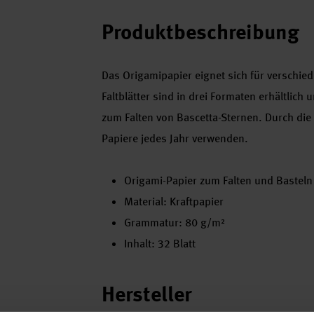
Produktbeschreibung
Das Origamipapier eignet sich für verschied
Faltblätter sind in drei Formaten erhältlich
zum Falten von Bascetta-Sternen. Durch die 
Papiere jedes Jahr verwenden.
Origami-Papier zum Falten und Basteln
Material: Kraftpapier
Grammatur: 80 g/m²
Inhalt: 32 Blatt
Hersteller