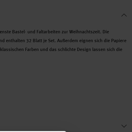
enste Bastel- und Faltarbeiten zur Weihnachtszeit. Die
 und enthalten 32 Blatt je Set. Außerdem eignen sich die Papiere
klassischen Farben und das schlichte Design lassen sich die