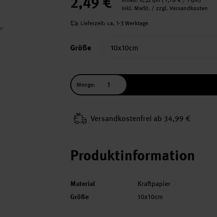
2,49 €
Inhalt:
0,32 qm
(
7,78 €
/ 1 qm)
inkl. MwSt. / zzgl. Versandkosten
Lieferzeit: ca. 1-3 Werktage
Größe
Menge:
Versand­kosten­frei ab 34,99 €
Produktinformation
Material
Kraftpapier
Größe
10x10cm