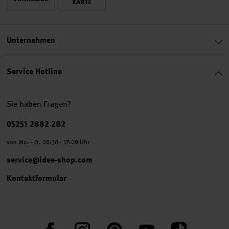
Unternehmen
Service Hotline
Sie haben Fragen?
Telefonnummer
05251 2882 282
von Mo. - Fr. 08:30 - 17:00 Uhr
service@idee-shop.com
Kontaktformular
Facebook
Instagram
Pinterest
YouTube
TikTok