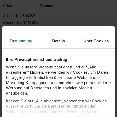
Größe
Ø 28mm
Artikel-Nr.
300133
Bestell-Nr.
3416808
Zustimmung
Details
Über Cookies
Produktbeschreibung
Ihre Privatsphäre ist uns wichtig
Verzieren Sie Ihren selbstgebastelten Adventskalender mit
Wenn Sie unsere Website besuchen und auf „Alle
den selbstklebenden Zahlen - so ist eine Verwechslung der
akzeptieren“ klicken, verwenden wir Cookies, um Daten
Türchen immer ausgeschlossen!
für aggregierte Statistiken über unsere Website und
Marketing-Kampagnen zu sammeln sowie personalisierte
Werbung auf Drittseiten und in sozialen Medien
Inhalt: 4 Bogen mit 24 Stickern
anzuzeigen.
Zahlen 1-24
Klicken Sie auf „Alle ablehnen“, verwenden wir Cookies
ausschließlich, um die Benutzerfreundlichkeit der
Größe: Ø 28 mm
Website sicherzustellen, die Reichweite im Rahmen
mit Hot Foil
aggregierter Statistiken zu messen und Ihre Auswahl für