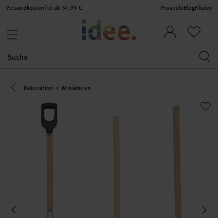
Versandkostenfrei ab 34,99 €
Prospekt
Blog
Filialen
Eine Kategorie zurück navigieren
Dekoration
Miniaturen