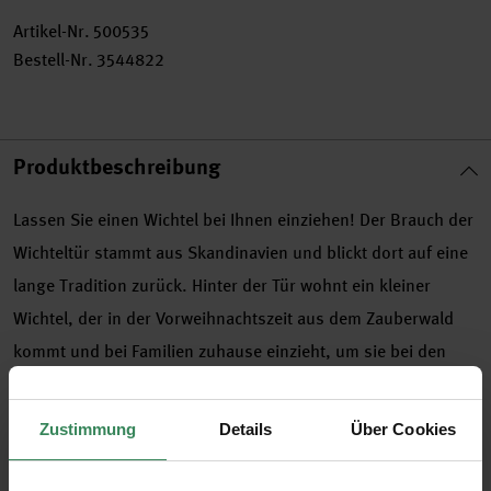
Artikel-Nr.
500535
Bestell-Nr.
3544822
Produktbeschreibung
Lassen Sie einen Wichtel bei Ihnen einziehen! Der Brauch der
Wichteltür stammt aus Skandinavien und blickt dort auf eine
lange Tradition zurück. Hinter der Tür wohnt ein kleiner
Wichtel, der in der Vorweihnachtszeit aus dem Zauberwald
kommt und bei Familien zuhause einzieht, um sie bei den
Weihnachtsvorbereitungen zu unterstützen. Doch Vorsicht,
der Wichtel ist ein nachtaktives Wesen. Tagsüber schläft er
Zustimmung
Details
Über Cookies
und darf auf keinen Fall hinter seiner Wichteltür gestört
werden. Dafür ist er nachts umso aktiver und veranstaltet ab