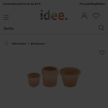
Versandkostenfrei ab 34,99 €
Prospekt
Blog
Filialen
Eine Kategorie zurück navigieren
Dekoration
Miniaturen