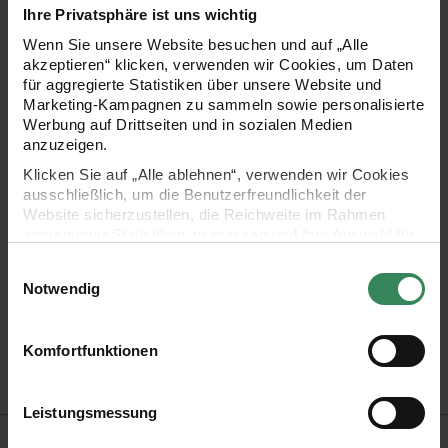
Ihre Privatsphäre ist uns wichtig
und zu auch mal Schabernack. Wichtel lieben die
Wenn Sie unsere Website besuchen und auf „Alle
Gartenarbeit, damit dies gut klappt, benötigt der Wichtel
akzeptieren“ klicken, verwenden wir Cookies, um Daten
Gartenwerkzeuge wie Gießkanne, Schubkarre und
für aggregierte Statistiken über unsere Website und
Marketing-Kampagnen zu sammeln sowie personalisierte
Blumentöpfe.
Werbung auf Drittseiten und in sozialen Medien
anzuzeigen.
Klicken Sie auf „Alle ablehnen“, verwenden wir Cookies
- Miniatur Blumentopf zur Gestaltung der Wichtelwelt
ausschließlich, um die Benutzerfreundlichkeit der
Website sicherzustellen, die Reichweite im Rahmen
- 3-teilig
aggregierter Statistiken zu messen und Ihre Auswahl für
zukünftige Besuche zu speichern.
Einwilligungsauswahl
- das Sortiment umfasst eine umfangreiche Auswahl toller
Ihre Einwilligung ist freiwillig und kann jederzeit über den
Notwendig
Link „Cookie-Einstellungen“ im Fußbereich der Seite
Produkte zum Trendthema Wichteltür, um fantasievolle
widerrufen werden. Weitere Informationen zu den
Szenarien entstehen zu lassen und Kinderaugen zum
verwendeten Technologien und den Empfängern der
Komfortfunktionen
Daten finden Sie in unserer Datenschutzerklärung.
Leuchten zu bringen
Impressum
Datenschutz
Vertrag widerrufen
Leistungsmessung
Hersteller