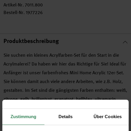
Artikel-Nr.
7011.800
Bestell-Nr.
1977226
Produktbeschreibung
Sie suchen ein kleines Acrylfarben-Set für den Start in die
Acrylmalerei? Da haben wir hier das Richtige für Sie! Ideal für
Anfänger ist unser farbenfrohes Mini Home Acrylic 12er-Set.
Sie können damit auch viele andere Arbeiten, wie z.B. Holz,
gestalten. Im Set sind die gängigsten Farben enthalten: weiß,
zitrone, gelb, brillantrot, granatrot, hellblau, ultramarin,
blattgrün, grün, ocker, schokobraun und schwarz
Zustimmung
Details
Über Cookies
•
12 Fläschen zu je 22 ml