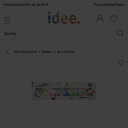
Versandkostenfrei ab 34,99 €
Prospekt
Blog
Filialen
Eine Kategorie zurück navigieren
Künstlerbedarf
Malen
Acrylfarben