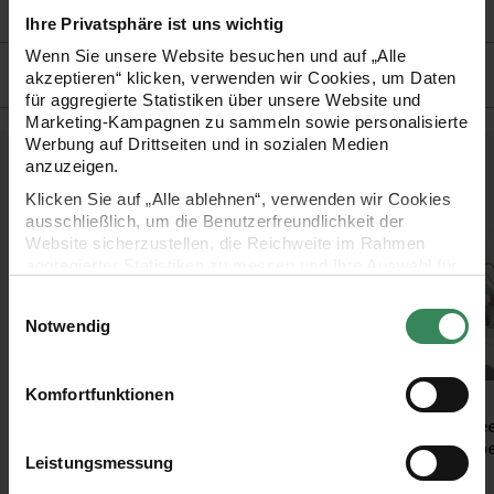
•
Tipp! Auch kleiner als 6er-Set erhältlich!
Ihre Privatsphäre ist uns wichtig
Wenn Sie unsere Website besuchen und auf „Alle
Hersteller
akzeptieren“ klicken, verwenden wir Cookies, um Daten
für aggregierte Statistiken über unsere Website und
Marketing-Kampagnen zu sammeln sowie personalisierte
Werbung auf Drittseiten und in sozialen Medien
anzuzeigen.
Kostenlose Anleitungen.
Klicken Sie auf „Alle ablehnen“, verwenden wir Cookies
ausschließlich, um die Benutzerfreundlichkeit der
Website sicherzustellen, die Reichweite im Rahmen
aggregierter Statistiken zu messen und Ihre Auswahl für
zukünftige Besuche zu speichern.
Einwilligungsauswahl
Ihre Einwilligung ist freiwillig und kann jederzeit über den
Notwendig
Link „Cookie-Einstellungen“ im Fußbereich der Seite
widerrufen werden. Weitere Informationen zu den
verwendeten Technologien und den Empfängern der
Komfortfunktionen
Bastelanleitung
Anleitung Eier aus
Anleitung
Daten finden Sie in unserer Datenschutzerklärung.
Wichtelhaus aus
Pappmache bemalen
Pappmaschee
Impressum
Datenschutz
Vertrag widerrufen
Holz
mit Acrylfarb
Leistungsmessung
gestalten