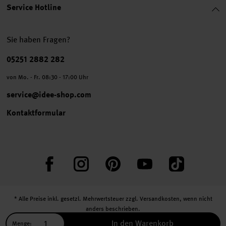
Service Hotline
Sie haben Fragen?
Telefonnummer
05251 2882 282
von Mo. - Fr. 08:30 - 17:00 Uhr
service@idee-shop.com
Kontaktformular
Facebook
Instagram
Pinterest
YouTube
TikTok
* Alle Preise inkl. gesetzl. Mehrwertsteuer zzgl.
Versandkosten
, wenn nicht
anders beschrieben.
** Jede:r Abonnent:in erhält bei erstmaliger Anmeldung für unseren Newsletter
In den Warenkorb
Menge: