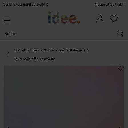
Versandkostenfrei ab 34,99 €
Prospekt
Blog
Filialen
Stoffe & Sticken
Stoffe
Stoffe Meterware
Eine Kategorie zurück navigieren
Baumwollstoffe Meterware