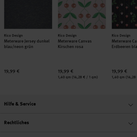
Hersteller:
Hersteller:
Hersteller:
Rico Design
Rico Design
Rico Design
Meterware Jersey dunkel
Meterware Canvas
Meterware C
blau/neon grün
Kirschen rosa
Erdbeeren bl
19,99 €
19,99 €
19,99 €
Inhalt:
Inhalt:
1,40 qm
(14,28 € / 1 qm)
1,40 qm
(14,28
Hilfe & Service
Rechtliches