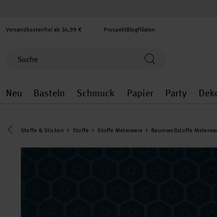
Versandkostenfrei ab 34,99 €
Prospekt
Blog
Filialen
Neu
Basteln
Schmuck
Papier
Party
Dek
Neu general.openMenu
Basteln general.openMenu
Schmuck general.ope
Papier gener
Party
Eine Kategorie zurück navigieren
Stoffe & Sticken
Stoffe
Stoffe Meterware
Baumwollstoffe Meterwa