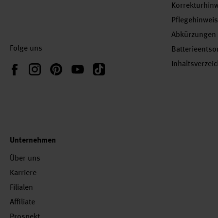
Korrekturhin
Pflegehinwei
Abkürzungen
Folge uns
Batterieents
Inhaltsverzei
Instagram
Pinterest
YouTube
TikTok
Facebook
Unternehmen
Über uns
Karriere
Filialen
Affiliate
Prospekt