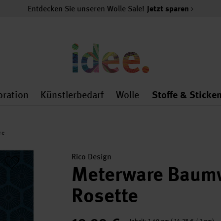
Entdecken Sie unseren Wolle Sale!
Jetzt sparen
oration
Künstlerbedarf
Wolle
Stoffe & Sticke
nMenu
al.openMenu
 general.openMenu
Dekoration general.openMenu
Künstlerbedarf general.
Wolle general.o
re
Rico Design
Meterware Baumw
Rosette