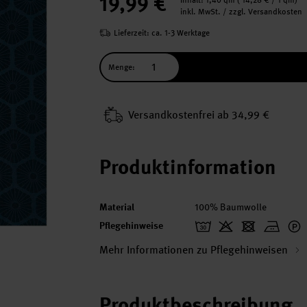
19,99 €
Inhalt:
1,40 qm
(
14,28 €
/ 1 qm)
inkl. MwSt. / zzgl. Versandkosten
Lieferzeit: ca. 1-3 Werktage
Menge:
Versand­kosten­frei ab 34,99 €
Produktinformation
Material
100% Baumwolle
Pflegehinweise
Mehr Informationen zu Pflegehinweisen
Produktbeschreibung