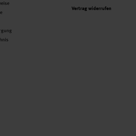
weise
Vertrag widerrufen
se
orgung
chnis