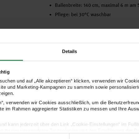
Ballenbreite: 140 cm, maximal 6 m am S
Pflege: bei 30°C waschbar
Hersteller
Details
chtig
uchen und auf „Alle akzeptieren“ klicken, verwenden wir Cookie
site und Marketing-Kampagnen zu sammeln sowie personalisierte
zeigen.
en“, verwenden wir Cookies ausschließlich, um die Benutzerfreun
ite im Rahmen aggregierter Statistiken zu messen und Ihre Aus
lig und kann jederzeit über den Link „Cookie-Einstellungen“ im Fuß
Kaufempfehlung
en zu den verwendeten Technologien und den Empfängern der Dat