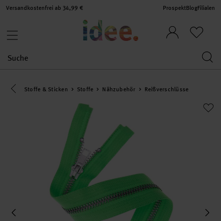
Versandkostenfrei ab 34,99 €
Prospekt
Blog
Filialen
Eine Kategorie zurück navigieren
Stoffe & Sticken
Stoffe
Nähzubehör
Reißverschlüsse