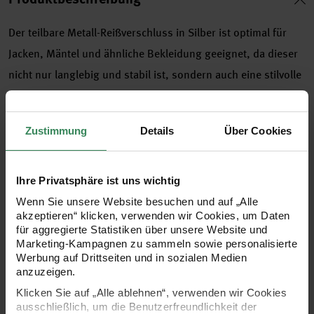
Der teilbare Metall-Reißverschluss in Silber ist optimal für
Jacken, Mäntel und ähnliche Bekleidung geeignet, da dieser
nicht nur langlebig und stabil ist, sondern auch eine stilvolle
Optik bietet. Umrandet wird der Zipper von einem Neongrün,
was besonders ausgefallen an Ihren Strick- oder
Zustimmung
Details
Über Cookies
Nähprojekten wirkt. Seine glatte Führung ermöglicht ein
einfaches Öffnen und Schließen und er höht damit den
Tragekomfort.
Ihre Privatsphäre ist uns wichtig
Wenn Sie unsere Website besuchen und auf „Alle
- Teilbarkeit für vielseitige Einsatzmöglichkeiten
akzeptieren“ klicken, verwenden wir Cookies, um Daten
für aggregierte Statistiken über unsere Website und
- Hohe Stabilität und Langlebigkeit
Marketing-Kampagnen zu sammeln sowie personalisierte
Werbung auf Drittseiten und in sozialen Medien
anzuzeigen.
- Robuste Metallausführung
Klicken Sie auf „Alle ablehnen“, verwenden wir Cookies
ausschließlich, um die Benutzerfreundlichkeit der
- Farbe: Silber/Neongrün