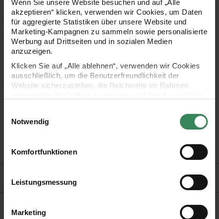
Wenn Sie unsere Website besuchen und auf „Alle
Fensterdekoration. Alles, was Sie dafür benötigen, ist
akzeptieren“ klicken, verwenden wir Cookies, um Daten
für aggregierte Statistiken über unsere Website und
inklusive verständlicher Anleitung in diesem Set enthalten.
Marketing-Kampagnen zu sammeln sowie personalisierte
Werbung auf Drittseiten und in sozialen Medien
anzuzeigen.
Klicken Sie auf „Alle ablehnen“, verwenden wir Cookies
- Makramee Set zum Knüpfen von einem kleinen und zwei
ausschließlich, um die Benutzerfreundlichkeit der
mittelgroßen Blättern
Website sicherzustellen, die Reichweite im Rahmen
aggregierter Statistiken zu messen und Ihre Auswahl für
- Inhalt: Makramee Garn aus 45% Polyester, 42%
zukünftige Besuche zu speichern.
Einwilligungsauswahl
Baumwolle, 13% Viskose, Anleitung
Ihre Einwilligung ist freiwillig und kann jederzeit über den
Notwendig
Link „Cookie-Einstellungen“ im Fußbereich der Seite
widerrufen werden. Weitere Informationen zu den
- Größen: klein 17x13cm, mittel 22x17cm
verwendeten Technologien und den Empfängern der
Komfortfunktionen
Daten finden Sie in unserer Datenschutzerklärung.
Hersteller
Impressum
Datenschutz
Vertrag widerrufen
Leistungsmessung
Marketing
Kaufempfehlung