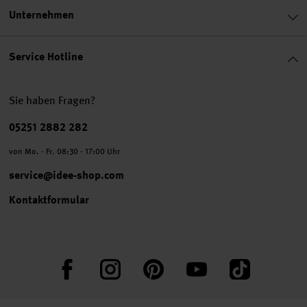
Unternehmen
Service Hotline
Sie haben Fragen?
Telefonnummer
05251 2882 282
von Mo. - Fr. 08:30 - 17:00 Uhr
service@idee-shop.com
Kontaktformular
Facebook
Instagram
Pinterest
YouTube
TikTok