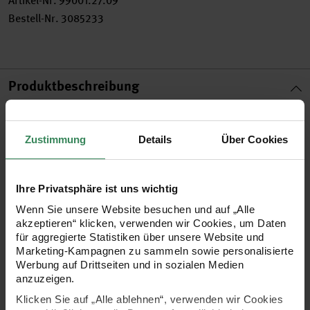
Artikel-Nr.
99001.27.09
Bestell-Nr.
3085233
Produktbeschreibung
Gestalten und verzieren Sie mit den Rico Lackmarkern
verschiedene Oberflächen. Die Lackmarker eignen sich ideal
Zustimmung
Details
Über Cookies
zur Beschriftung von Geschenkverpackungen,
Weihnachtsartikeln und vielen anderen DIY-Projekten. Die
Ihre Privatsphäre ist uns wichtig
Permanent-Stifte haften außerdem auf Glas, Kunststoff,
Wenn Sie unsere Website besuchen und auf „Alle
Metall, Holz und Porzellan. Auch auf dunklen Untergründen
akzeptieren“ klicken, verwenden wir Cookies, um Daten
für aggregierte Statistiken über unsere Website und
kann man die Lackmarker von Rico verwenden.
Marketing-Kampagnen zu sammeln sowie personalisierte
Werbung auf Drittseiten und in sozialen Medien
anzuzeigen.
•
verschiedene Farben zur Auswahl
Klicken Sie auf „Alle ablehnen“, verwenden wir Cookies
•
Strichbreite: 1,2 mm