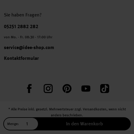
Sie haben Fragen?
Telefonnummer
05251 2882 282
von Mo. - Fr. 08:30 - 17:00 Uhr
service@idee-shop.com
Kontaktformular
Facebook
Instagram
Pinterest
YouTube
TikTok
* Alle Preise inkl. gesetzl. Mehrwertsteuer zzgl.
Versandkosten
, wenn nicht
anders beschrieben.
** Jede:r Abonnent:in erhält bei erstmaliger Anmeldung für unseren Newsletter
In den Warenkorb
Menge:
einen 10 % Rabatt-Gutschein für unseren Online-Shop.