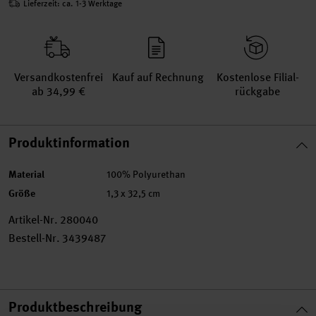
Lieferzeit: ca. 1-3 Werktage
Versand­kosten­frei
Kauf auf Rechnung
Kosten­lose Filial­
ab 34,99 €
rückgabe
Produktinformation
Material
100% Polyurethan
Größe
1,3 x 32,5 cm
Artikel-Nr.
280040
Bestell-Nr.
3439487
Produktbeschreibung