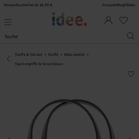
Versandkostenfrei ab 34,99 €
Prospekt
Blog
Filialen
Stoffe & Sticken
Stoffe
Nähzubehör
Eine Kategorie zurück navigieren
Taschengriffe & Verschlüsse