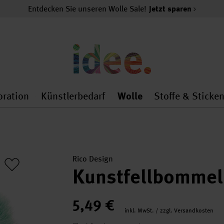
Entdecken Sie unseren Wolle Sale!
Jetzt sparen
oration
Künstlerbedarf
Wolle
Stoffe & Sticke
nMenu
al.openMenu
 general.openMenu
Dekoration general.openMenu
Künstlerbedarf general.
Wolle general.o
Rico Design
Kunstfellbommel
5,49 €
inkl. MwSt. / zzgl. Versandkosten