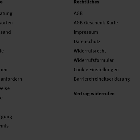
ce
Rechtliches
ratung
AGB
worten
AGB Geschenk-Karte
rsand
Impressum
Datenschutz
te
Widerrufsrecht
Widerrufsformular
onen
Cookie Einstellungen
 anfordern
Barrierefreiheitserklärung
weise
Vertrag widerrufen
se
orgung
chnis