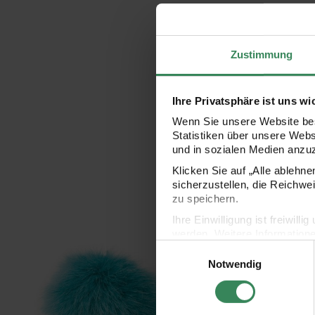
Zustimmung
Ihre Privatsphäre ist uns wi
Wenn Sie unsere Website bes
Statistiken über unsere Web
und in sozialen Medien anzu
Klicken Sie auf „Alle ablehn
sicherzustellen, die Reichwe
zu speichern.
Ihre Einwilligung ist freiwil
werden. Weitere Information
Kunstfellbommel 10cm
Kunstfellbommel 13cm
Einwilligungsauswahl
Datenschutzerklärung.
Notwendig
Impressum
Datenschutz