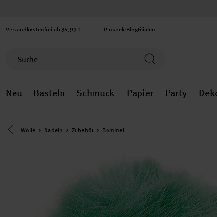
Versandkostenfrei ab 34,99 €
Prospekt
Blog
Filialen
Neu
Basteln
Schmuck
Papier
Party
Dek
Neu general.openMenu
Basteln general.openMenu
Schmuck general.ope
Papier gener
Party
Eine Kategorie zurück navigieren
Wolle
Nadeln
Zubehör
Bommel