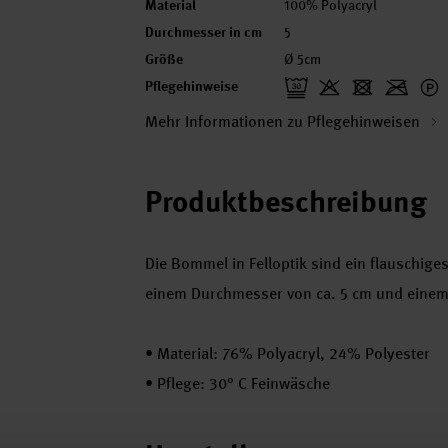
Material
100% Polyacryl
Durchmesser in cm
5
Größe
Ø 5cm
Pflegehinweise
Mehr Informationen zu Pflegehinweisen
Produktbeschreibung
Die Bommel in Felloptik sind ein flauschig
einem Durchmesser von ca. 5 cm und einem 
•
Material: 76% Polyacryl, 24% Polyester
•
Pflege: 30° C Feinwäsche