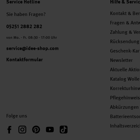
Service Hotline
Hilfe & Servi
Kontakt & Be
Sie haben Fragen?
Fragen & Ant
Telefonnummer
05251 2882 282
Zahlung & Ve
von Mo. - Fr. 08:30 - 17:00 Uhr
Rücksendung
service@idee-shop.com
Geschenk-Kar
Kontaktformular
Newsletter
Aktuelle Akti
Katalog Wolle
Korrekturhin
Pflegehinwei
Abkürzungen
Folge uns
Batterieents
Inhaltsverzei
Instagram
Pinterest
YouTube
TikTok
Facebook