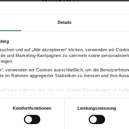
Hersteller
Details
chtig
uchen und auf „Alle akzeptieren“ klicken, verwenden wir Cookie
site und Marketing-Kampagnen zu sammeln sowie personalisierte
zeigen.
en“, verwenden wir Cookies ausschließlich, um die Benutzerfreun
Kaufempfehlung
ite im Rahmen aggregierter Statistiken zu messen und Ihre Aus
lig und kann jederzeit über den Link „Cookie-Einstellungen“ im Fuß
en zu den verwendeten Technologien und den Empfängern der Dat
Komfortfunktionen
Leistungsmessung
Vertrag widerrufen