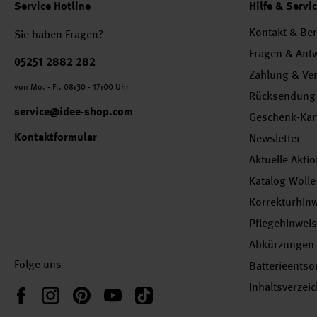
Service Hotline
Hilfe & Servi
Kontakt & Be
Sie haben Fragen?
Fragen & Ant
Telefonnummer
05251 2882 282
Zahlung & Ve
von Mo. - Fr. 08:30 - 17:00 Uhr
Rücksendung
service@idee-shop.com
Geschenk-Kar
Kontaktformular
Newsletter
Aktuelle Akti
Katalog Wolle
Korrekturhin
Pflegehinwei
Abkürzungen
Folge uns
Batterieents
Inhaltsverzei
Instagram
Pinterest
YouTube
TikTok
Facebook