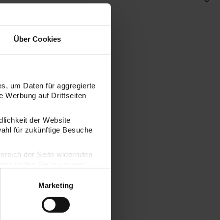
Über Cookies
s, um Daten für aggregierte
 Werbung auf Drittseiten
dlichkeit der Website
wahl für zukünftige Besuche
bereich der Seite widerrufen
 Papier Wonderland pink 30x42cm
en finden Sie in unserer
Marketing