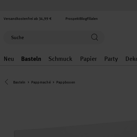
Versandkostenfrei ab 34,99 €
Prospekt
Blog
Filialen
Neu
Basteln
Schmuck
Papier
Party
Dek
Neu general.openMenu
Basteln general.openMenu
Schmuck general.ope
Papier gener
Party
Eine Kategorie zurück navigieren
Basteln
Pappmaché
Pappboxen