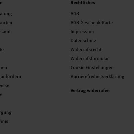
ce
Rechtliches
ratung
AGB
worten
AGB Geschenk-Karte
rsand
Impressum
Datenschutz
te
Widerrufsrecht
Widerrufsformular
onen
Cookie Einstellungen
 anfordern
Barrierefreiheitserklärung
weise
Vertrag widerrufen
se
orgung
chnis