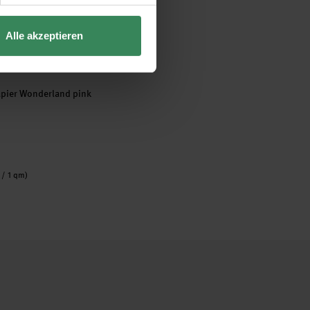
Alle akzeptieren
apier Wonderland pink
 / 1 qm)