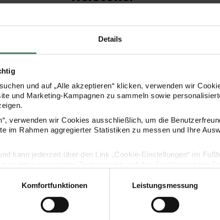
Details
chtig
uchen und auf „Alle akzeptieren“ klicken, verwenden wir Cookie
site und Marketing-Kampagnen zu sammeln sowie personalisierte
zeigen.
Kaufempfehlung
en“, verwenden wir Cookies ausschließlich, um die Benutzerfreun
ite im Rahmen aggregierter Statistiken zu messen und Ihre Aus
lig und kann jederzeit über den Link „Cookie-Einstellungen“ im Fuß
Paper Poetry Paper Patch Papier Bienen 30x42cm
Paper Patch
en zu den verwendeten Technologien und den Empfängern der Dat
Komfortfunktionen
Leistungsmessung
Vertrag widerrufen