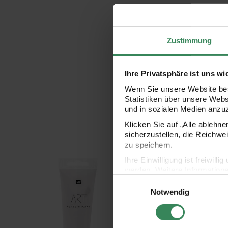
Zustimmung
Ihre Privatsphäre ist uns wi
Wenn Sie unsere Website bes
Statistiken über unsere Web
und in sozialen Medien anzu
Klicken Sie auf „Alle ablehn
sicherzustellen, die Reichwe
zu speichern.
Ihre Einwilligung ist freiwil
ART Künstler Acrylfarbe 100ml
Pinsel Art School Set
werden. Weitere Information
Einwilligungsauswahl
Datenschutzerklärung.
Notwendig
Impressum
Datenschutz