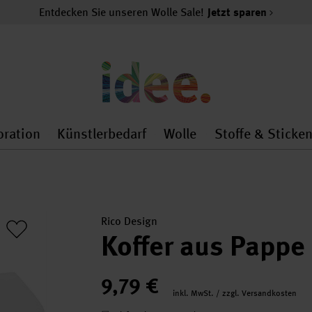
Entdecken Sie unseren Wolle Sale!
Jetzt sparen
oration
Künstlerbedarf
Wolle
Stoffe & Sticke
nMenu
al.openMenu
 general.openMenu
Dekoration general.openMenu
Künstlerbedarf general.
Wolle general.o
Rico Design
Koffer aus Pappe
9,79 €
inkl. MwSt. / zzgl. Versandkosten