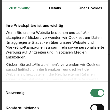
stricken, für die Taschen oder Teddys - diese Knöpfe machen
Zustimmung
Details
Über Cookies
alles mit! Die Knöpfe gibt’s in großer Auswahl an Farben und
Größen, da ist für jeden etwas dabei.
Ihre Privatsphäre ist uns wichtig
•
Farbe: beige/grau strukturiert
Wenn Sie unsere Website besuchen und auf „Alle
akzeptieren“ klicken, verwenden wir Cookies, um Daten
•
Größe: 1,7 cm
für aggregierte Statistiken über unsere Website und
•
Inhalt: 4 Stück
Marketing-Kampagnen zu sammeln sowie personalisierte
Werbung auf Drittseiten und in sozialen Medien
anzuzeigen.
Hersteller
Klicken Sie auf „Alle ablehnen“, verwenden wir Cookies
ausschließlich, um die Benutzerfreundlichkeit der
Website sicherzustellen, die Reichweite im Rahmen
aggregierter Statistiken zu messen und Ihre Auswahl für
zukünftige Besuche zu speichern.
Kostenlose Anleitungen.
Einwilligungsauswahl
Ihre Einwilligung ist freiwillig und kann jederzeit über den
Notwendig
Link „Cookie-Einstellungen“ im Fußbereich der Seite
widerrufen werden. Weitere Informationen zu den
verwendeten Technologien und den Empfängern der
Komfortfunktionen