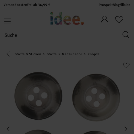
Versandkostenfrei ab 34,99 €
Prospekt
Blog
Filialen
Eine Kategorie zurück navigieren
Stoffe & Sticken
Stoffe
Nähzubehör
Knöpfe