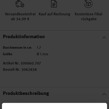
Versand­kosten­frei
Kauf auf Rechnung
Kosten­lose Filial­
ab 34,99 €
rückgabe
Produktinformation
Durchmesser in cm
1.7
Größe
Ø 1.7cm
Artikel-Nr.
500060.707
Bestell-Nr.
3062838
Produktbeschreibung
Ideal für verschiedene Handarbeiten! Egal ob nähen,