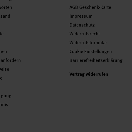
worten
AGB Geschenk-Karte
rsand
Impressum
Datenschutz
te
Widerrufsrecht
Widerrufsformular
onen
Cookie Einstellungen
 anfordern
Barrierefreiheitserklärung
weise
Vertrag widerrufen
se
orgung
chnis