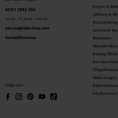
Fragen & Ant
Telefonnummer
05251 2882 282
Zahlung & Ve
von Mo. - Fr. 08:30 - 17:00 Uhr
Rücksendung
service@idee-shop.com
Geschenk-Kar
Kontaktformular
Newsletter
Aktuelle Akti
Katalog Wolle
Korrekturhin
Pflegehinwei
Abkürzungen
Folge uns
Batterieents
Inhaltsverzei
Instagram
Pinterest
YouTube
TikTok
Facebook