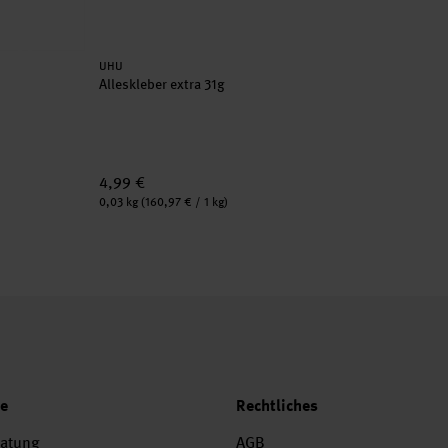
Hersteller:
UHU
Alleskleber extra 31g
4,99 €
Inhalt:
0,03 kg
(160,97 € / 1 kg)
ce
Rechtliches
ratung
AGB