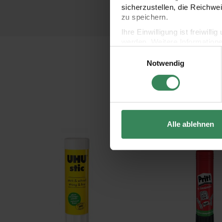
sicherzustellen, die Reichwe
zu speichern.
Ihre Einwilligung ist freiwil
werden. Weitere Information
Einwilligungsauswahl
Datenschutzerklärung.
Notwendig
Impressum
Datenschutz
Alle ablehnen
Stic Klebestift ohne Lösungsmittel 21g
Klebestift