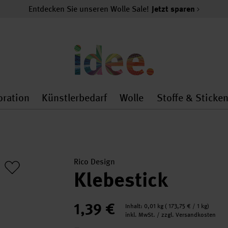
Entdecken Sie unseren Wolle Sale!
Jetzt sparen
oration
Künstlerbedarf
Wolle
Stoffe & Sticke
nMenu
al.openMenu
 general.openMenu
Dekoration general.openMenu
Künstlerbedarf general.
Wolle general.o
Rico Design
Klebestick
1,39 €
Inhalt:
0,01 kg
(
173,75 €
/ 1 kg)
inkl. MwSt. / zzgl. Versandkosten