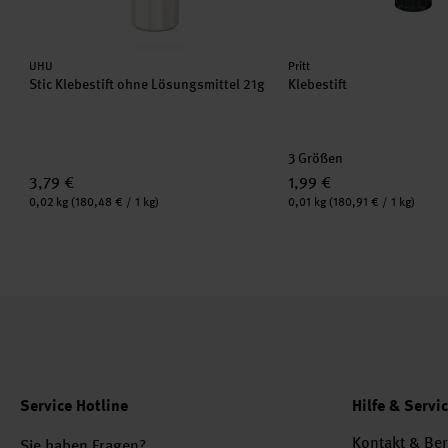
Hersteller:
Hersteller:
UHU
Pritt
Stic Klebestift ohne Lösungsmittel 21g
Klebestift
3 Größen
3,79 €
1,99 €
Inhalt:
Inhalt:
0,02 kg
(180,48 € / 1 kg)
0,01 kg
(180,91 € / 1 kg)
Service Hotline
Hilfe & Servi
Kontakt & Be
Sie haben Fragen?