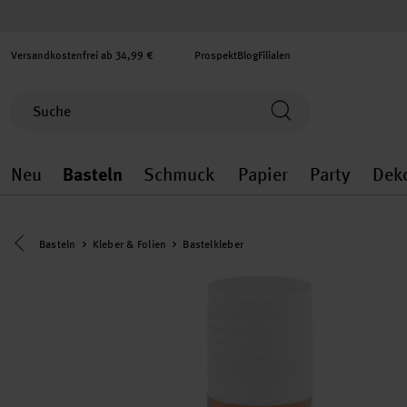
Versandkostenfrei ab 34,99 €
Prospekt
Blog
Filialen
Neu
Basteln
Schmuck
Papier
Party
Dek
Neu general.openMenu
Basteln general.openMenu
Schmuck general.ope
Papier gener
Party
Eine Kategorie zurück navigieren
Basteln
Kleber & Folien
Bastelkleber