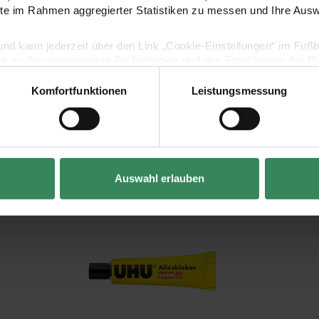
ite im Rahmen aggregierter Statistiken zu messen und Ihre Aus
lig und kann jederzeit über den Link „Cookie-Einstellungen“ im Fuß
en zu den verwendeten Technologien und den Empfängern der Dat
Komfortfunktionen
Leistungsmessung
Vertrag widerrufen
Kaufempfehlung
Auswahl erlauben
Alleskleber extra 31g