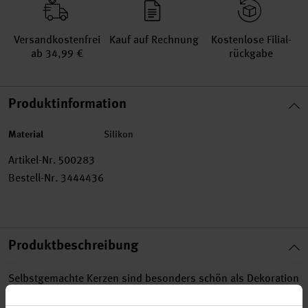
Versand­kosten­frei
Kauf auf Rechnung
Kosten­lose Filial­
ab 34,99 €
rückgabe
Produktinformation
Material
Silikon
Artikel-Nr.
500283
Bestell-Nr.
3444436
Produktbeschreibung
Selbstgemachte Kerzen sind besonders schön als Dekoration
oder als Geschenkidee. Für abwechslungsreiche Kerzen zu