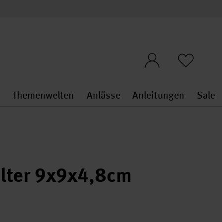
n
Themenwelten
Anlässe
Anleitungen
Sale
openMenu
penMenu
Stoffe & Sticken general.openMenu
Themenwelten general.openMen
Anlässe general.ope
Anleit
S
lter 9x9x4,8cm