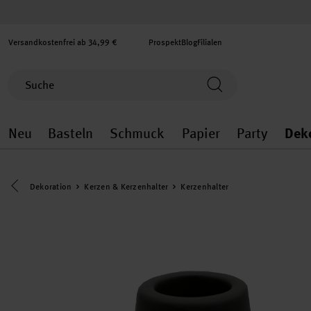
Versandkostenfrei ab 34,99 €
Prospekt
Blog
Filialen
Neu
Basteln
Schmuck
Papier
Party
Dek
Neu general.openMenu
Basteln general.openMenu
Schmuck general.ope
Papier gener
Party
Eine Kategorie zurück navigieren
Dekoration
Kerzen & Kerzenhalter
Kerzenhalter