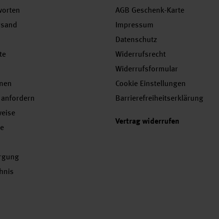
worten
AGB Geschenk-Karte
rsand
Impressum
Datenschutz
te
Widerrufsrecht
Widerrufsformular
onen
Cookie Einstellungen
 anfordern
Barrierefreiheitserklärung
weise
Vertrag widerrufen
se
orgung
chnis