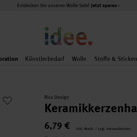
Entdecken Sie unseren Wolle Sale!
Jetzt sparen
oration
Künstlerbedarf
Wolle
Stoffe & Sticke
nMenu
al.openMenu
 general.openMenu
Dekoration general.openMenu
Künstlerbedarf general.
Wolle general.o
Rico Design
Keramikkerzenha
6,79 €
inkl. MwSt. / zzgl. Versandkosten