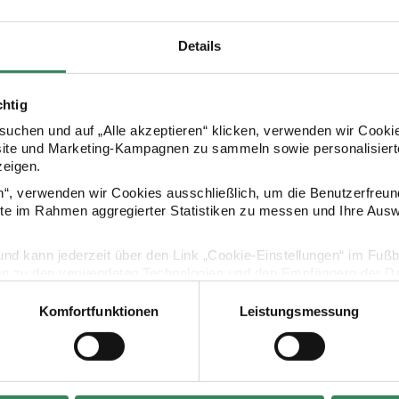
Details
chtig
uchen und auf „Alle akzeptieren“ klicken, verwenden wir Cookie
site und Marketing-Kampagnen zu sammeln sowie personalisierte
zeigen.
Kaufempfehlung
en“, verwenden wir Cookies ausschließlich, um die Benutzerfreun
ite im Rahmen aggregierter Statistiken zu messen und Ihre Aus
x8x3,5cm
Keramikkerzenhalter 11,5x11,5x3cm
Spiralkerze 
lig und kann jederzeit über den Link „Cookie-Einstellungen“ im Fuß
en zu den verwendeten Technologien und den Empfängern der Dat
Komfortfunktionen
Leistungsmessung
Vertrag widerrufen