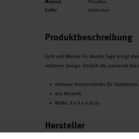
Material
Porzellan
Größe
9x9x4,8cm
Produktbeschreibung
Licht und Wärme für dunkle Tage bringt die
zeitlosen Design. Einfach die passende Ker
zeitloser Kerzenständer für Stabkerzen
aus Keramik
Maße: 9 x 9 x 4,8 cm
Hersteller