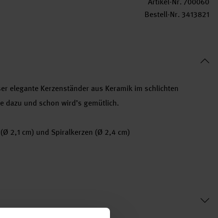
Artikel-Nr.
700060
Bestell-Nr.
3413821
ser elegante Kerzenständer aus Keramik im schlichten
ze dazu und schon wird’s gemütlich.
 (Ø 2,1 cm) und Spiralkerzen (Ø 2,4 cm)