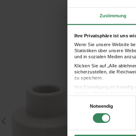
Zustimmung
Ihre Privatsphäre ist uns wi
Wenn Sie unsere Website bes
Statistiken über unsere Web
und in sozialen Medien anzu
Klicken Sie auf „Alle ablehn
sicherzustellen, die Reichwe
zu speichern.
Keramikkerzenhalter
Keramikkerzenhalter 8
Ihre Einwilligung ist freiwil
werden. Weitere Information
Einwilligungsauswahl
Datenschutzerklärung.
Notwendig
Impressum
Datenschutz