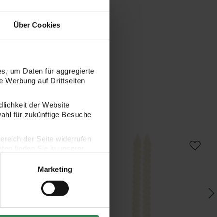
Über Cookies
s, um Daten für aggregierte
 Werbung auf Drittseiten
dlichkeit der Website
wahl für zukünftige Besuche
2,4x18,5cm
Spiralkerzen lang 1,4x18cm
Sp
bereich der Seite widerrufen
en finden Sie in unserer
Marketing