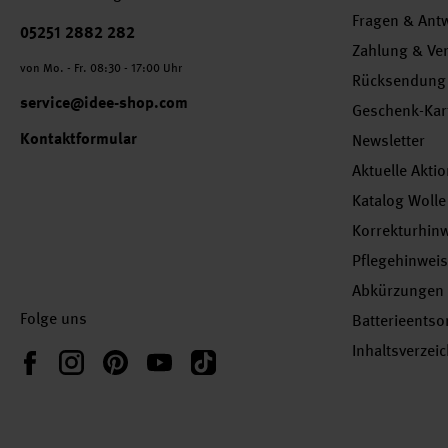
Fragen & Ant
Telefonnummer
05251 2882 282
Zahlung & Ve
von Mo. - Fr. 08:30 - 17:00 Uhr
Rücksendung
service@idee-shop.com
Geschenk-Kar
Kontaktformular
Newsletter
Aktuelle Akti
Katalog Wolle
Korrekturhin
Pflegehinwei
Abkürzungen
Folge uns
Batterieents
Inhaltsverzei
Instagram
Pinterest
YouTube
TikTok
Facebook