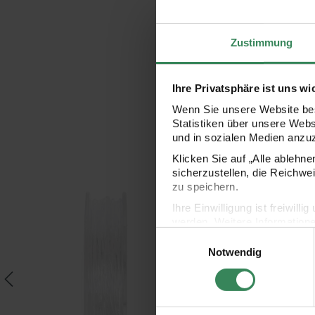
Zustimmung
Ihre Privatsphäre ist uns wi
Wenn Sie unsere Website bes
Statistiken über unsere Web
und in sozialen Medien anzu
Klicken Sie auf „Alle ablehn
sicherzustellen, die Reichwe
zu speichern.
 8 Stück
itoshii Perlonfaden elastisch transparent 1mm 3m
itoshii Herz Perlen pas
Ihre Einwilligung ist freiwil
werden. Weitere Information
Einwilligungsauswahl
Datenschutzerklärung.
Notwendig
Impressum
Datenschutz