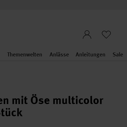
n
Themenwelten
Anlässe
Anleitungen
Sale
openMenu
penMenu
Stoffe & Sticken general.openMenu
Themenwelten general.openMen
Anlässe general.ope
Anleit
S
len mit Öse multicolor
tück