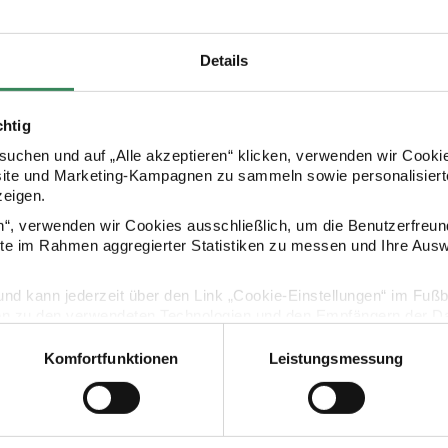
Details
chtig
uchen und auf „Alle akzeptieren“ klicken, verwenden wir Cookie
site und Marketing-Kampagnen zu sammeln sowie personalisierte
zeigen.
Kaufempfehlung
en“, verwenden wir Cookies ausschließlich, um die Benutzerfreun
ite im Rahmen aggregierter Statistiken zu messen und Ihre Aus
tell 12x11x5mm 35 Stück
itoshii Herz Perlen pastell 18x16x9mm 10 Stück
itoshii Stern
lig und kann jederzeit über den Link „Cookie-Einstellungen“ im Fuß
en zu den verwendeten Technologien und den Empfängern der Dat
Komfortfunktionen
Leistungsmessung
Vertrag widerrufen