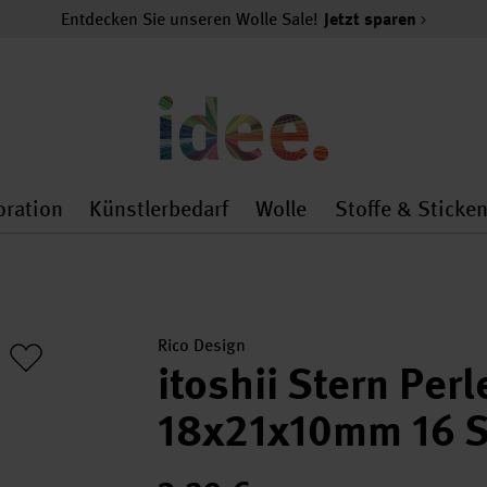
Entdecken Sie unseren Wolle Sale!
Jetzt sparen
oration
Künstlerbedarf
Wolle
Stoffe & Sticke
nMenu
al.openMenu
 general.openMenu
Dekoration general.openMenu
Künstlerbedarf general.
Wolle general.o
Rico Design
itoshii Stern Per
18x21x10mm 16 S