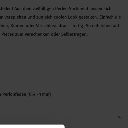
ellen! Aus dem vielfältigen Perlen-Sortiment lassen sich
m verspielten und zugleich coolen Look gestalten. Einfach die
ehen, Knoten oder Verschluss dran – fertig. So entstehen auf
 Pieces zum Verschenken oder Selbertragen.
 Perlonfaden (0,4 - 1 mm)