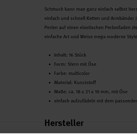
Schmuck kann man ganz einfach selbst herst
einfach und schnell Ketten und Armbänder i
Perlen auf einen elastischen Perlonfaden zi
einfache Art und Weise mega moderne Style
Inhalt: 16 Stück
Form: Stern mit Öse
Farbe: multicolor
Material: Kunststoff
Maße: ca. 18 x 21 x 10 mm, mit Öse
einfach aufzufädeln mit dem passenden
Hersteller