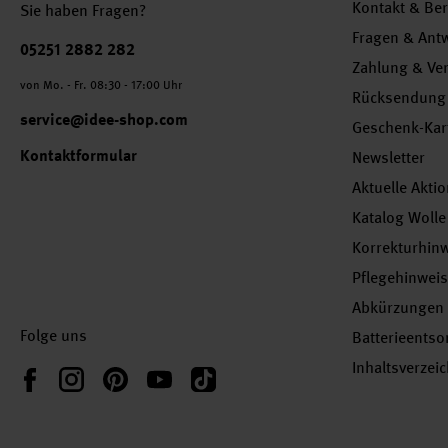
Kontakt & Be
Sie haben Fragen?
Fragen & Ant
Telefonnummer
05251 2882 282
Zahlung & Ve
von Mo. - Fr. 08:30 - 17:00 Uhr
Rücksendung
service@idee-shop.com
Geschenk-Kar
Kontaktformular
Newsletter
Aktuelle Akti
Katalog Wolle
Korrekturhin
Pflegehinwei
Abkürzungen
Folge uns
Batterieents
Inhaltsverzei
Instagram
Pinterest
YouTube
TikTok
Facebook