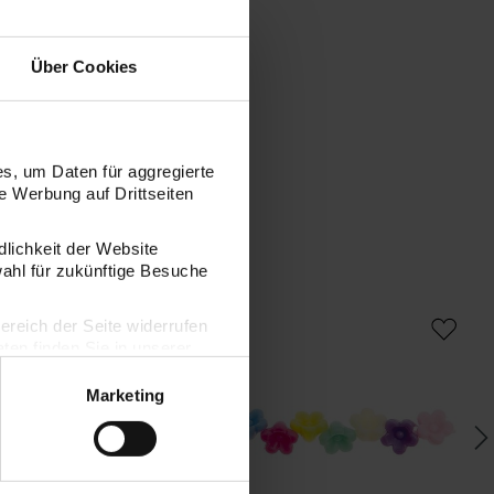
Über Cookies
s, um Daten für aggregierte
 Werbung auf Drittseiten
dlichkeit der Website
wahl für zukünftige Besuche
 Perlen pastell 11x6mm 40 Stück
itoshii Blumen Perlen pastell 10x7mm 4
it
bereich der Seite widerrufen
en finden Sie in unserer
Marketing