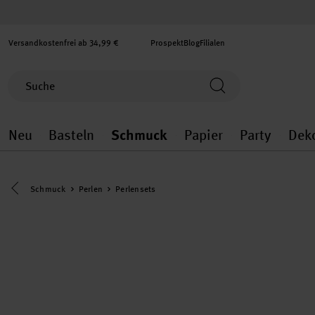
Versandkostenfrei ab 34,99 €
Prospekt
Blog
Filialen
Neu
Basteln
Schmuck
Papier
Party
Dek
Neu general.openMenu
Basteln general.openMenu
Schmuck general.ope
Papier gener
Party
Eine Kategorie zurück navigieren
Schmuck
Perlen
Perlensets