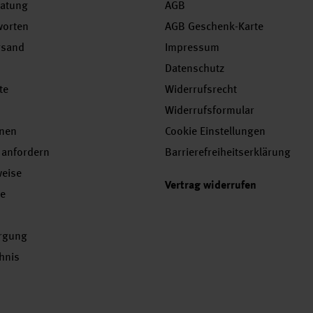
ratung
AGB
worten
AGB Geschenk-Karte
rsand
Impressum
Datenschutz
te
Widerrufsrecht
Widerrufsformular
onen
Cookie Einstellungen
 anfordern
Barrierefreiheitserklärung
weise
Vertrag widerrufen
se
orgung
chnis