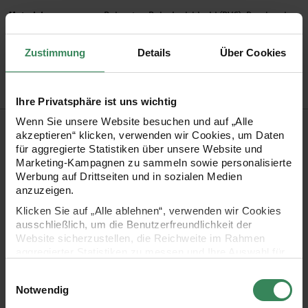
Material
Polyester, Polyvinylchlorid (PVC), Drucksachen
Artikel-Nr.
600265
Zustimmung
Details
Über Cookies
Bestell-Nr.
3505373
Ihre Privatsphäre ist uns wichtig
Wenn Sie unsere Website besuchen und auf „Alle
Produktbeschreibung
akzeptieren“ klicken, verwenden wir Cookies, um Daten
für aggregierte Statistiken über unsere Website und
Mithilfe dieser farbenfrohen Ketten lassen sich coole
Marketing-Kampagnen zu sammeln sowie personalisierte
Werbung auf Drittseiten und in sozialen Medien
Kombinationen der Ponii Beads perfekt in Szene setzten. Sie
anzuzeigen.
können die Ketten einfach mit einem Knoten oder mit einem
Klicken Sie auf „Alle ablehnen“, verwenden wir Cookies
coolen Verschluss verschließen. Die Ketten gibt es in 2
ausschließlich, um die Benutzerfreundlichkeit der
Website sicherzustellen, die Reichweite im Rahmen
unterschiedlichen Längen und können so gleichzeitig
aggregierter Statistiken zu messen und Ihre Auswahl für
getragen und perfekt miteinander kombinieren werden.
zukünftige Besuche zu speichern.
Einwilligungsauswahl
Lassen sie Ihrer Kreativität freien Lauf!
Ihre Einwilligung ist freiwillig und kann jederzeit über den
Notwendig
Link „Cookie-Einstellungen“ im Fußbereich der Seite