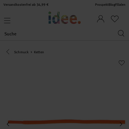
Versandkostenfrei ab 34,99 €
Prospekt
Blog
Filialen
Eine Kategorie zurück navigieren
Schmuck
Ketten