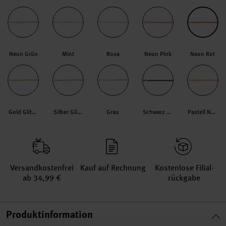
Neon Grün
Mint
Rosa
Neon Pink
Neon Rot
Gold Glitzernd
Silber Glitzernd
Grau
Schwarz Glitzernd
Pastell Neon
Versand­kosten­frei
Kauf auf Rechnung
Kosten­lose Filial­
ab 34,99 €
rückgabe
Produktinformation