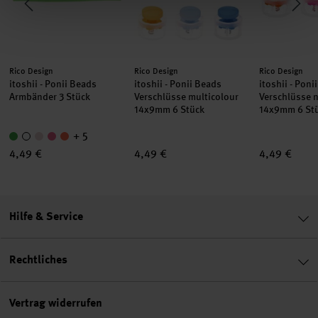
Hersteller:
Hersteller:
Hersteller:
Rico Design
Rico Design
Rico Design
itoshii - Ponii Beads
itoshii - Ponii Beads
itoshii - Poni
Armbänder 3 Stück
Verschlüsse multicolour
Verschlüsse 
14x9mm 6 Stück
14x9mm 6 St
+ 5
4,49 €
4,49 €
4,49 €
Hilfe & Service
Rechtliches
Vertrag widerrufen