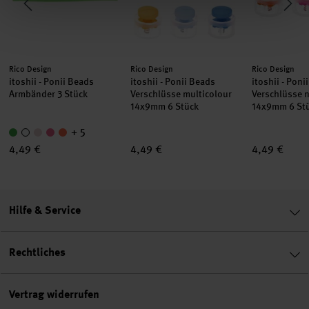
Hersteller:
Hersteller:
Hersteller:
Rico Design
Rico Design
Rico Design
itoshii - Ponii Beads
itoshii - Ponii Beads
itoshii - Poni
Armbänder 3 Stück
Verschlüsse multicolour
Verschlüsse 
14x9mm 6 Stück
14x9mm 6 St
+ 5
4,49 €
4,49 €
4,49 €
Hilfe & Service
Rechtliches
Vertrag widerrufen