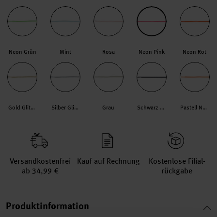
Neon Grün
Mint
Rosa
Neon Pink
Neon Rot
Gold Glitzernd
Silber Glitzernd
Grau
Schwarz Glitzernd
Pastell Neon
Versand­kosten­frei
Kauf auf Rechnung
Kosten­lose Filial­
ab 34,99 €
rückgabe
Produktinformation