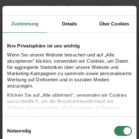
Material
Polyester, Polyvinylchlorid (PVC), Drucksachen
Artikel-Nr.
600264
Zustimmung
Details
Über Cookies
Bestell-Nr.
3505366
Ihre Privatsphäre ist uns wichtig
Wenn Sie unsere Website besuchen und auf „Alle
Produktbeschreibung
akzeptieren“ klicken, verwenden wir Cookies, um Daten
für aggregierte Statistiken über unsere Website und
Mithilfe dieser farbenfrohen Ketten lassen sich coole
Marketing-Kampagnen zu sammeln sowie personalisierte
Werbung auf Drittseiten und in sozialen Medien
Kombinationen der Ponii Beads perfekt in Szene setzten. Sie
anzuzeigen.
können die Ketten einfach mit einem Knoten oder mit einem
Klicken Sie auf „Alle ablehnen“, verwenden wir Cookies
coolen Verschluss verschließen. Die Ketten gibt es in 2
ausschließlich, um die Benutzerfreundlichkeit der
Website sicherzustellen, die Reichweite im Rahmen
unterschiedlichen Längen und können so gleichzeitig
aggregierter Statistiken zu messen und Ihre Auswahl für
getragen und perfekt miteinander kombinieren werden.
zukünftige Besuche zu speichern.
Einwilligungsauswahl
Lassen sie Ihrer Kreativität freien Lauf!
Ihre Einwilligung ist freiwillig und kann jederzeit über den
Notwendig
Link „Cookie-Einstellungen“ im Fußbereich der Seite