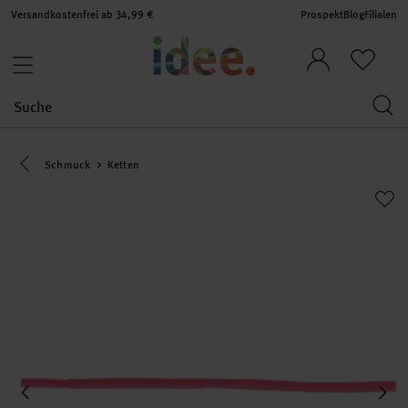
Versandkostenfrei ab 34,99 €
Prospekt
Blog
Filialen
Eine Kategorie zurück navigieren
Schmuck
Ketten