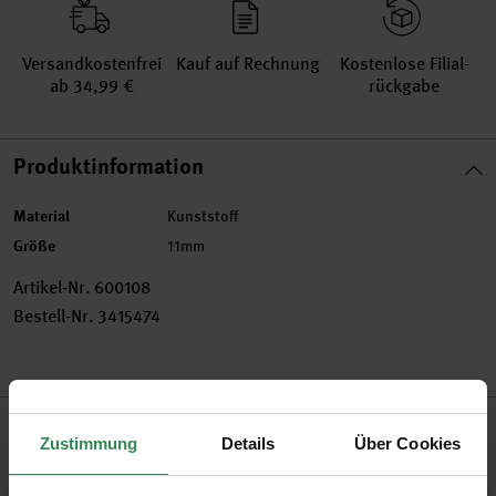
Versand­kosten­frei
Kauf auf Rechnung
Kosten­lose Filial­
ab 34,99 €
rückgabe
Produktinformation
Material
Kunststoff
Größe
11mm
Artikel-Nr.
600108
Bestell-Nr.
3415474
Produktbeschreibung
Zustimmung
Details
Über Cookies
Schmuck kann man ganz einfach selbst herstellen! Aus dem