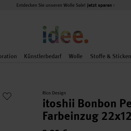
Entdecken Sie unseren Wolle Sale!
Jetzt sparen
oration
Künstlerbedarf
Wolle
Stoffe & Sticke
nMenu
al.openMenu
 general.openMenu
Dekoration general.openMenu
Künstlerbedarf general.
Wolle general.o
Rico Design
itoshii Bonbon Pe
Farbeinzug 22x1