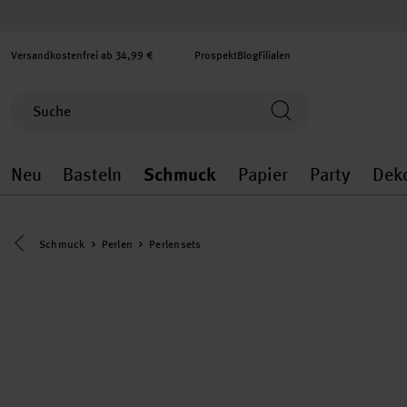
Versandkostenfrei ab 34,99 €
Prospekt
Blog
Filialen
Neu
Basteln
Schmuck
Papier
Party
Dek
Neu general.openMenu
Basteln general.openMenu
Schmuck general.ope
Papier gener
Party
Eine Kategorie zurück navigieren
Schmuck
Perlen
Perlensets