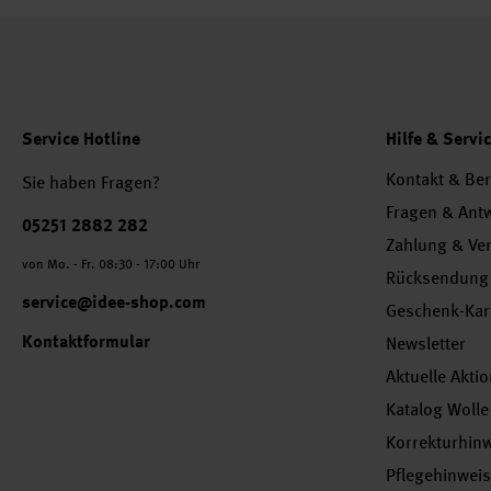
Service Hotline
Hilfe & Servi
Kontakt & Be
Sie haben Fragen?
Fragen & Ant
Telefonnummer
05251 2882 282
Zahlung & Ve
von Mo. - Fr. 08:30 - 17:00 Uhr
Rücksendung
service@idee-shop.com
Geschenk-Kar
Kontaktformular
Newsletter
Aktuelle Akti
Katalog Wolle
Korrekturhin
Pflegehinwei