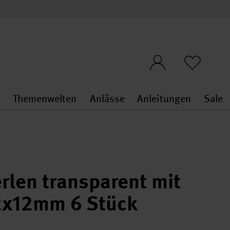
n
Themenwelten
Anlässe
Anleitungen
Sale
openMenu
penMenu
Stoffe & Sticken general.openMenu
Themenwelten general.openMen
Anlässe general.ope
Anleit
S
rlen transparent mit
2x12mm 6 Stück