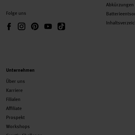
Abkürzungen
Folge uns
Batterieents
Inhaltsverzei
Instagram
Pinterest
YouTube
TikTok
Facebook
Unternehmen
Über uns
Karriere
Filialen
Affiliate
Prospekt
Workshops