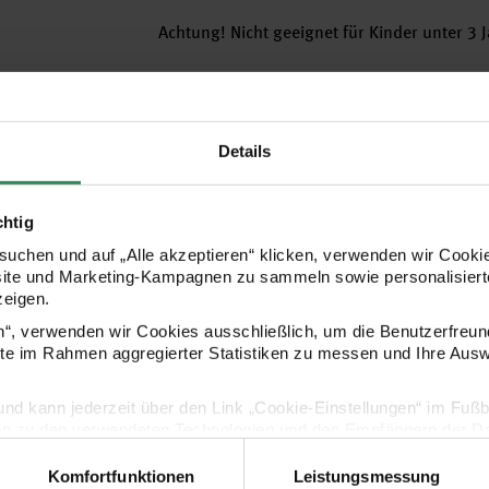
Achtung! Nicht geeignet für Kinder unter 3 J
Hersteller
Details
chtig
uchen und auf „Alle akzeptieren“ klicken, verwenden wir Cookie
site und Marketing-Kampagnen zu sammeln sowie personalisierte
zeigen.
en“, verwenden wir Cookies ausschließlich, um die Benutzerfreun
ite im Rahmen aggregierter Statistiken zu messen und Ihre Aus
lig und kann jederzeit über den Link „Cookie-Einstellungen“ im Fuß
Kaufempfehlung
en zu den verwendeten Technologien und den Empfängern der Dat
Komfortfunktionen
Leistungsmessung
Vertrag widerrufen