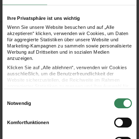
Ihre Privatsphäre ist uns wichtig
Wenn Sie unsere Website besuchen und auf „Alle
Produktbeschreibung
akzeptieren“ klicken, verwenden wir Cookies, um Daten
für aggregierte Statistiken über unsere Website und
Schmuck kann man ganz einfach selbst herstellen! Mit den
Marketing-Kampagnen zu sammeln sowie personalisierte
Werbung auf Drittseiten und in sozialen Medien
Buchstabenwürfeln lassen sich die Kreationen
anzuzeigen.
personalisieren oder Botschaften und Lebensmottos
Klicken Sie auf „Alle ablehnen“, verwenden wir Cookies
ausdrücken. So wird daraus auf einfache Art und Weise ein
ausschließlich, um die Benutzerfreundlichkeit der
Website sicherzustellen, die Reichweite im Rahmen
mega modernes Style Piece zum Verschenken oder
aggregierter Statistiken zu messen und Ihre Auswahl für
Selbertragen.
zukünftige Besuche zu speichern.
Einwilligungsauswahl
Ihre Einwilligung ist freiwillig und kann jederzeit über den
Notwendig
Link „Cookie-Einstellungen“ im Fußbereich der Seite
Inhalt: 99 Stück
widerrufen werden. Weitere Informationen zu den
Material: Polyacryl
verwendeten Technologien und den Empfängern der
Komfortfunktionen
Daten finden Sie in unserer Datenschutzerklärung.
Maße: 6 x 6 x 6 mm
Impressum
Datenschutz
Vertrag widerrufen
einfach aufzufädeln mit dem passenden Perlonfaden