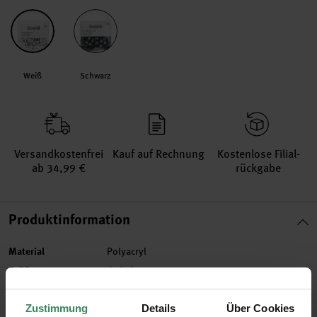
Weiß
Schwarz
Versand­kosten­frei
Kauf auf Rechnung
Kosten­lose Filial­
ab 34,99 €
rückgabe
Produktinformation
Material
Polyacryl
Größe
6x6x6mm
Artikel-Nr.
7090.63.48
Zustimmung
Details
Über Cookies
Bestell-Nr.
3390252