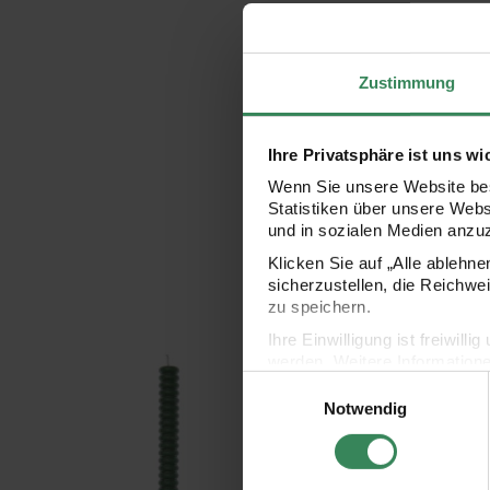
Zustimmung
Ihre Privatsphäre ist uns wi
Wenn Sie unsere Website bes
Statistiken über unsere Web
und in sozialen Medien anzu
Klicken Sie auf „Alle ablehn
sicherzustellen, die Reichwe
zu speichern.
Ihre Einwilligung ist freiwil
Ringkerze 2,4x28cm
Strohstern-Set 6x6cm 9
werden. Weitere Information
Einwilligungsauswahl
Datenschutzerklärung.
Notwendig
Impressum
Datenschutz