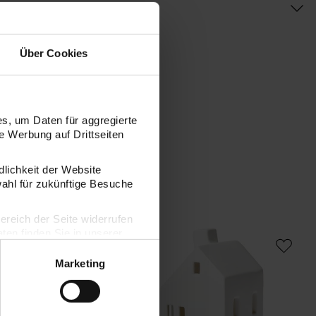
Über Cookies
s, um Daten für aggregierte
 Werbung auf Drittseiten
dlichkeit der Website
wahl für zukünftige Besuche
bereich der Seite widerrufen
thalter Farnblätter Gold
Porzellanhaus Weiß mit Schrägdach und
en finden Sie in unserer
Marketing