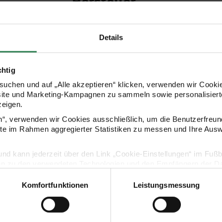
Hersteller
Details
chtig
uchen und auf „Alle akzeptieren“ klicken, verwenden wir Cookie
site und Marketing-Kampagnen zu sammeln sowie personalisierte
zeigen.
en“, verwenden wir Cookies ausschließlich, um die Benutzerfreun
Kaufempfehlung
ite im Rahmen aggregierter Statistiken zu messen und Ihre Aus
lig und kann jederzeit über den Link „Cookie-Einstellungen“ im Fuß
teilig
Spiralkerzen Smokey Gelb Mix 1,2x10cm
Metallteelich
en zu den verwendeten Technologien und den Empfängern der Dat
Komfortfunktionen
Leistungsmessung
Vertrag widerrufen