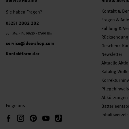
Service Hotline
Hilfe & Servi
Kontakt & Be
Sie haben Fragen?
Fragen & Ant
Telefonnummer
05251 2882 282
Zahlung & Ve
von Mo. - Fr. 08:30 - 17:00 Uhr
Rücksendung
service@idee-shop.com
Geschenk-Kar
Kontaktformular
Newsletter
Aktuelle Akti
Katalog Wolle
Korrekturhin
Pflegehinwei
Abkürzungen
Folge uns
Batterieents
Inhaltsverzei
Instagram
Pinterest
YouTube
TikTok
Facebook