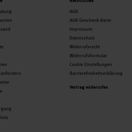
ce
Rechtliches
ratung
AGB
worten
AGB Geschenk-Karte
rsand
Impressum
Datenschutz
te
Widerrufsrecht
Widerrufsformular
onen
Cookie Einstellungen
 anfordern
Barrierefreiheitserklärung
weise
Vertrag widerrufen
se
orgung
chnis