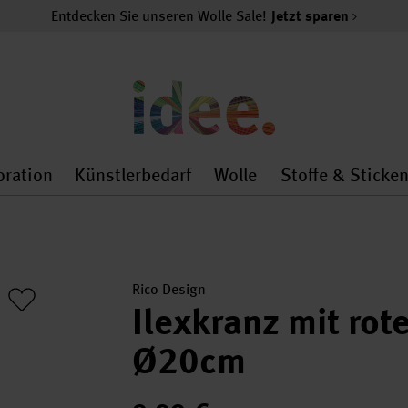
Entdecken Sie unseren Wolle Sale!
Jetzt sparen
oration
Künstlerbedarf
Wolle
Stoffe & Sticke
nMenu
al.openMenu
 general.openMenu
Dekoration general.openMenu
Künstlerbedarf general.
Wolle general.o
Rico Design
Ilexkranz mit rot
Ø20cm