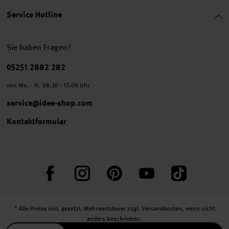
Service Hotline
Sie haben Fragen?
Telefonnummer
05251 2882 282
von Mo. - Fr. 08:30 - 17:00 Uhr
service@idee-shop.com
Kontaktformular
Facebook
Instagram
Pinterest
YouTube
TikTok
* Alle Preise inkl. gesetzl. Mehrwertsteuer zzgl.
Versandkosten
, wenn nicht
anders beschrieben.