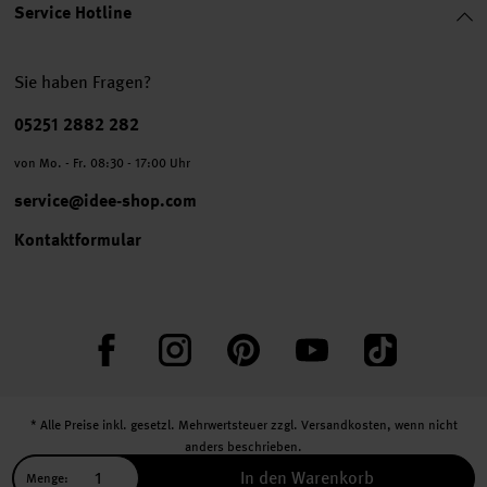
Service Hotline
Sie haben Fragen?
Telefonnummer
05251 2882 282
von Mo. - Fr. 08:30 - 17:00 Uhr
service@idee-shop.com
Kontaktformular
Facebook
Instagram
Pinterest
YouTube
TikTok
* Alle Preise inkl. gesetzl. Mehrwertsteuer zzgl.
Versandkosten
, wenn nicht
anders beschrieben.
** Jede:r Abonnent:in erhält bei erstmaliger Anmeldung für unseren Newsletter
In den Warenkorb
Menge: