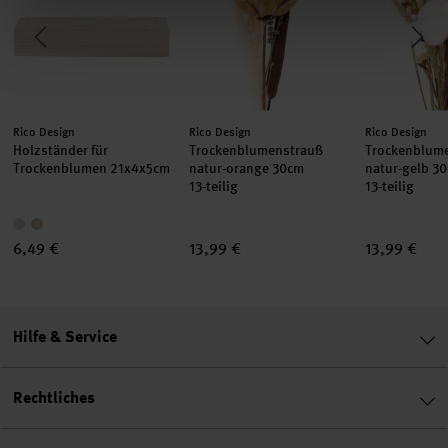
Hersteller:
Hersteller:
Hersteller:
Rico Design
Rico Design
Rico Design
Holzständer für
Trockenblumenstrauß
Trockenblum
Trockenblumen 21x4x5cm
natur-orange 30cm
natur-gelb 3
13-teilig
13-teilig
6,49 €
13,99 €
13,99 €
Hilfe & Service
Rechtliches