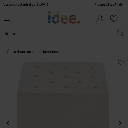
Versandkostenfrei ab 34,99 €
Prospekt
Blog
Filialen
Eine Kategorie zurück navigieren
Dekoration
Trockenblumen