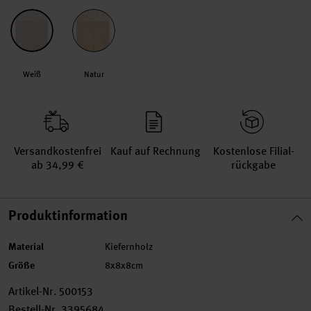
Weiß
Natur
Versand­kosten­frei
Kauf auf Rechnung
Kosten­lose Filial­
ab 34,99 €
rückgabe
Produktinformation
Material
Kiefernholz
Größe
8x8x8cm
Artikel-Nr.
500153
Bestell-Nr.
3395684